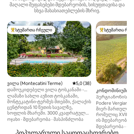
მაღალი შეფასებები მდებარეობის, სისუფთავისა და
სხვა მახასიათებლების მხრივ.
სტუმართა რჩეული
სტუმართა რჩე
სტუმართა რჩეული მოწინავე ვარიანტი
სტუმართა რჩეული
ვილა (Montecatini Terme)
საშუალო შეფასებაა 5‑დან 5
5,0 (38)
დამოუკიდებელი ვილა ტოსკანაში -
კონდომინიუმი (N
მონტეკატინი ტერმე
ლამაზი სახლი აუზით ტოსკანაში,
Ვერგიანონის უძრ
მონტეკატინი‑ტერმეს მთებში, ქალაქის
რომელიც მდებარ
Podere Vergianon
ცენტრიდან 10 წუთის სავალზე,
აუზით
მიერ მართული ს
სოფლის მხარეში. 3000 კვადრატულ
რომელიც XVII სა
მეტრზე მდებარე საცხოვრებელი,
ოჯახი
·
მდებარეობა
·
მასპინძლობა
ის მდებარეობს კ
რომელიც მთლიანად თქვენს
გორაკებში, ტუსკა
მდებარეობა
·
ოჯ
განკარგულებაში იქნება,
პოპულარული საყოფაცხოვრებო
წევრები პირდაპ