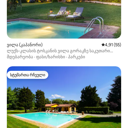
ვილა (კაპანორი)
საშუალო შეფ
4,91 (55)
ლუქს-კლასის ტოსკანის ვილა გორაკზე საკუთარი
აუზით
მდებარეობა
·
ფასი/ხარისხი
·
პარკები
სტუმართა რჩეული
სტუმართა რჩეული