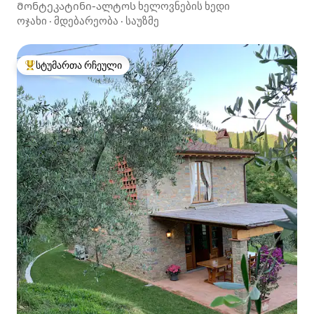
Მონტეკატინი-ალტოს ხელოვნების ხედი
ოჯახი
·
მდებარეობა
·
საუზმე
სტუმართა რჩეული
სტუმართა რჩეული მოწინავე ვარიანტი