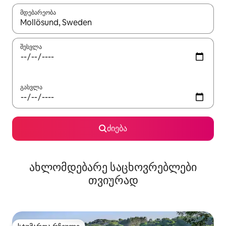
მდებარეობა
როცა შედეგები ხელმისაწვდომი გახდება, ნავიგაციისთვის გამ
შესვლა
გასვლა
ძიება
ახლომდებარე საცხოვრებლები
თვიურად