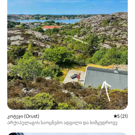
კოტეჯი (Orust)
საშუალო 
5 (21)
Არქიპელაგის საოცნებო ადგილი და სიმყუდროვე