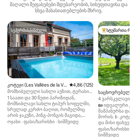
მაღალი შეფასებები მდებარეობის, სისუფთავისა და
სხვა მახასიათებლების მხრივ.
სუპერმასპინძელი
სტუმართა რჩე
სუპერმასპინძელი
სტუმართა რჩეული
კოტეჯი (Les Vallées de la Va
საშუალო შეფასებაა 5‑დან 4,8
4,86 (125)
nne)
მომხიბვლელი სახლი აუზით, ტერასით
საცხოვრებელი (P
და ჯაკუზით
1 საათი და 30 წუთი პარიზიდან,
don)
4 ვარსკვლავიანი
მომხიბლავი სახლი ტიპურ სოფელში,
MT
🏡 იდეალური კოტ
სრულად კერძო ბაღით, რომელშიც
შამპანურსა და ბ
არის ჯაკუზი, პინგ‑პონგის მაგიდა,
შორის. ℹ️- კოტეჯის გარშემო: 🏡- ტროი
ბატუტი და საცურაო აუზი. მყუდრო
ოჯახი
·
ფასი/ხარისხი
·
სიმშვიდე
და მისი ფახვერდ
სახლი, რადგან ის კარგად არის
და ღვინის მარშრუ
ფასი/ხარისხი
·
მ
იზოლირებული და გათბობილი, ასევე,
და შამპანის გას
სიმშვიდე