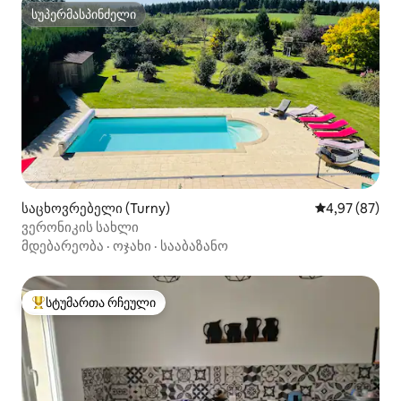
სუპერმასპინძელი
სუპერმასპინძელი
საცხოვრებელი (Turny)
საშუალო შეფა
4,97 (87)
ვერონიკის სახლი
მდებარეობა
·
ოჯახი
·
სააბაზანო
სტუმართა რჩეული
სტუმართა რჩეული მოწინავე ვარიანტი