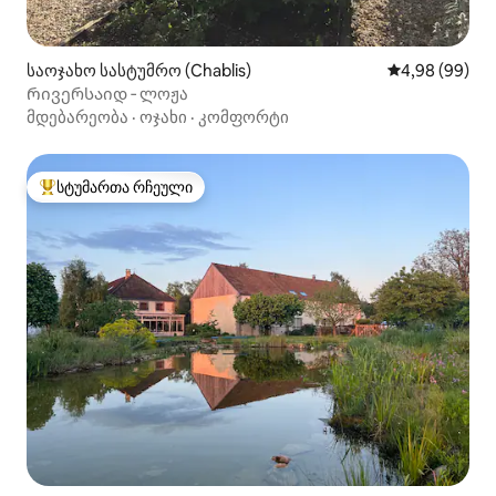
საოჯახო სასტუმრო (Chablis)
საშუალო შეფა
4,98 (99)
Რივერსაიდ ‑ ლოჟა
მდებარეობა
·
ოჯახი
·
კომფორტი
სტუმართა რჩეული
სტუმართა რჩეული მოწინავე ვარიანტი