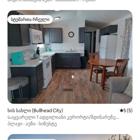
სტუმართა რჩეული
სტუმართა რჩეული
ხის სახლი (Bullhead City)
საშუალო 
5 (5)
Საყვარელი 1 ადგილიანი კურორტი/მდინარეზე
გასასვლელი 1498 $
პლაჟი
·
აუზი
·
სიზუსტე