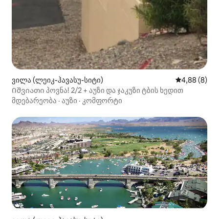
ვილა (ლეიკ-ჰავასუ-სიტი)
საშუალო შეფ
4,88 (8)
Იშვიათი პოვნა! 2/2 + აუზი და ჯაკუზი ტბის ხედით
მდებარეობა
·
აუზი
·
კომფორტი