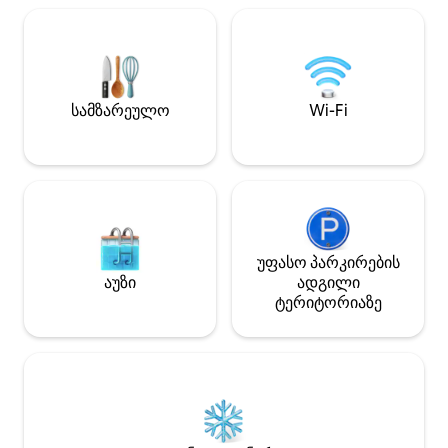
მზის ჩასვლის ფ
მოინახულოთ სამ
გაეცანით მის ის
საცხოვრებლის მეშვეო
ცხოველებისთვის
სამზარეულო
Wi-Fi
ფიქსირებული გად
40 წუთში კანაბამ
ზაიონამდე
უფასო პარკირების
აუზი
ადგილი
ტერიტორიაზე