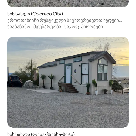
ხის სახლი (Colorado City)
ერთოთახიანი რუსტიკული საცხოვრებელი: ხედები
მესაზე და ზაიონის ბაზის კამპი
სააბაზანო
·
მდებარეობა
·
საყოფ. პირობები
ხის სახლი (ლეიკ-ჰავასუ-სიტი)