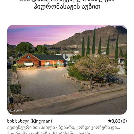
ჰიდრომასაჟის აუზით
ხის სახლი (Kingman)
საშუალო შე
3,83 (6)
ავთენტური ხის სახლი • ბუხარი, კონდიციონერი და
ჯაკუზი!
ჰიდრომასაჟის აუზი
·
სააბაზანო
·
ოჯახი