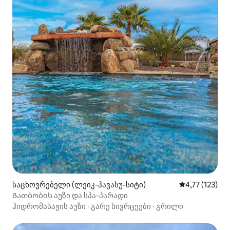
საცხოვრებელი (ლეიკ-ჰავასუ-სიტი)
საშუალო შეფა
4,77 (123)
Გათბობის აუზი და სპა-პარადი
ჰიდრომასაჟის აუზი
·
გარე სივრცეები
·
გრილი