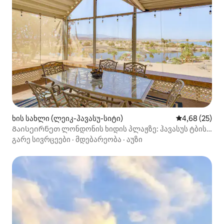
ხის სახლი (ლეიკ-ჰავასუ-სიტი)
საშუალო შეფა
4,68 (25)
Გაისეირნეთ ლონდონის ხიდის პლაჟზე: ჰავასუს ტბის
ხის სახლი!
გარე სივრცეები
·
მდებარეობა
·
აუზი