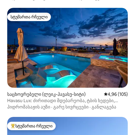
სტუმართა რჩეული
სტუმართა რჩეული
საცხოვრებელი (ლეიკ-ჰავასუ-სიტი)
საშუალო შეფა
4,96 (105)
Havasu Lux: ძირითადი მდებარეობა, ტბის ხედები,
აუზი+სპა
ჰიდრომასაჟის აუზი
·
გარე სივრცეები
·
განლაგება
სტუმართა რჩეული
სტუმართა რჩეული მოწინავე ვარიანტი