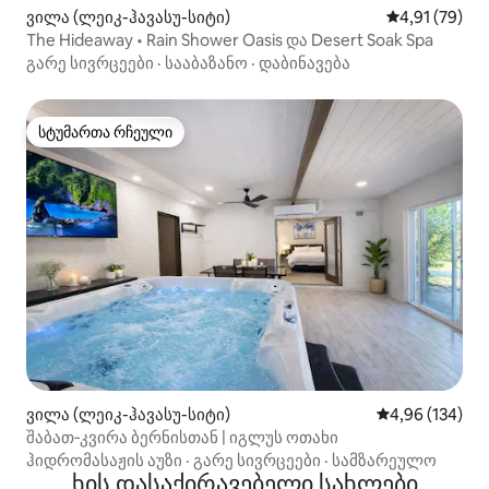
ვილა (ლეიკ-ჰავასუ-სიტი)
საშუალო შეფ
4,91 (79)
The Hideaway • Rain Shower Oasis და Desert Soak Spa
გარე სივრცეები
·
სააბაზანო
·
დაბინავება
სტუმართა რჩეული
სტუმართა რჩეული
ვილა (ლეიკ-ჰავასუ-სიტი)
საშუალო შეფა
4,96 (134)
შაბათ‑კვირა ბერნისთან | იგლუს ოთახი
ჰიდრომასაჟის აუზი
·
გარე სივრცეები
·
სამზარეულო
ხის დასაქირავებელი სახლები