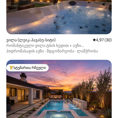
ვილა (ლეიკ-ჰავასუ-სიტი)
საშუალო შეფა
4,97 (30)
რომანტიკული ვილა ტბის ხედით + აუზი
ჰიდრომასაჟით + მთის სიმშვიდე
ჰიდრომასაჟის აუზი
·
მდგომარეობა
·
ლაშქრობა
სტუმართა რჩეული
სტუმართა რჩეული მოწინავე ვარიანტი