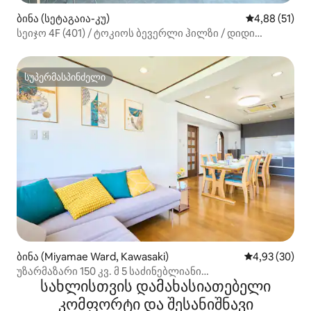
ბინა (სეტაგაია-კუ)
საშუალო შეფ
4,88 (51)
სეიჯო 4F (401) / ტოკიოს ბევერლი ჰილზი / დიდი
ფანჯარა / შიბუია / შინჯუკუ / ცნობილი ადამიანები /
ლამაზი ხედი / ცა / ხელოვნება
სუპერმასპინძელი
სუპერმასპინძელი
ბინა (Miyamae Ward, Kawasaki)
საშუალო შეფა
4,93 (30)
უზარმაზარი 150 კვ. მ 5 საძინებლიანი
სახლისთვის დამახასიათებელი
საცხოვრებელი / მარტივად მისასვლელი შიბუიასა და
იოკოჰამაში
კომფორტი და შესანიშნავი