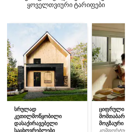
ყოველთვიური ტარიფები
სრულად
ციფრული
კეთილმოწყობილი
მომთაბარეებ
დასაქირავებელი
მოგზაური სპ
საცხოვრებლები
კომფორტული