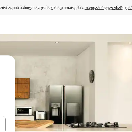
ორმაციის ნაწილი ავტომატურად ითარგმნა. 
თავდაპირველ ენაზე და
ციისთვის გამოიყენეთ კლავიშები ზემოთ/ქვემოთ მიმართული ისრებით 