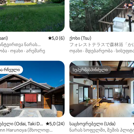
საძინებლებია, სულ 3 ოთახი (
ძარი. ჩვენ ვიზრუნეთ
თუ დიდ იაპონურ სტილში მო
კომფორტულ სტუმრობაზე,
ოთახს გაყოფთ). Მას ადამიან
ტორიული სხივები და
რაოდენობის მიხედვით მოვა
გან დამზადებული სახურავი
‑დან 4,98, 41 მიმოხილვა
Თუ ოთახის განაწილების მო
ლი დავტოვეთ.მთების
გაქვთ, შემატყობინეთ.
, რბილი შუქი, რომელიც
ari)
საშუალო შეფასებაა 5‑დან 5,0, 6 მიმოხ
5,0 (6)
ქოხი (Tsu)
რთვება.აქ შეგიძლიათ
ანტვირთვა ნარას
フォレストテラスで森林浴「か
ოთ ყოველდღიური რუტინა.
ლად｜კერძო ტრადიციული
いえ KAGEYAN NO IE 」でB
ი გარემოს გამო, გირჩევთ,
ობა
·
ოჯახი
·
არემარე
ოჯახი
·
მდებარეობა
·
სისუფთ
う
ეთ მანქანით. (თუ
ლით მოდიხართ, თქვენი
სამებრ, შეგვიძლია
თა რჩეული
სუპერმასპინძელი
თა რჩეული
სუპერმასპინძელი
თ მგზავრების აყვანისა და
 მომსახურება უახლოეს
იდებელი
ით ქალაქის ხმაურისგან
ელი (Odai, Taki Dis
საშუალო შეფასებაა 5‑დან 5,0, 24 მიმოხ
5,0 (24)
საცხოვრებელი (Uda)
Inn Harunoya (მხოლოდ
ნარას სოფელში, შეშის პლიტ
‑დან 4,95, 94 მიმოხილვა