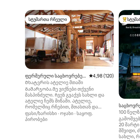
სტუმართა რჩეული
სტუმა
სტუმართა რჩეული
სტუმართ
ფერმერული საცხოვრებე
საშუალო შეფასებაა 5‑
4,98 (120)
ლი (Higashiyoshino, Yoshino
Მხატვრის ატელიე მთაში
District)
Გამარჯობა.მე ვიქნები თქვენი
მასპინძელი. Ჩვენ გვაქვს სახლი და
ატელიე ჩემს მიწაში. Ატელიე,
საცხოვრე
რომელშიც რჩებით, მთასთან და
no Distric
100 წელზ
ულამაზეს მდინარესთან ახლოს
ფასი/ხარისხი
·
ოჯახი
·
საყოფ.
ძველი სა
გამოშვებ
მდებარეობს. Ჟყოპსდყრ მთ ვ
პირობები
ვახშმით
20 მარტი [B&B Morino Akari] არი
ჳსეჲზნთკ. Ის იყენებდა ატელიეს და
/ მშვიდ
მშვიდი, 
დღესდღეობით არ იყენებდა ატელიეს,
გარშემო
სახლი, 
რადგან გარეთ გადის, რათა მისი