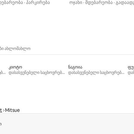
 გეგმა)
გარშემო მდებარე ძველი სა
დებარეობა
·
პარკირება
ოჯახი
·
მდებარეობა
·
გადაად
მდიდრული ეზოთი, მთლიანა
ქირავდება, რეკომენდებული
სამუშაო/დასვენებისთვის
ები ახლომახლო
კიოტო
ნაგოია
ფუ
დასასვენებელი საცხოვრებლები
დასასვენებელი საცხოვრებლები
დასასვენებელი საცხოვრებლები
t
Mitsue
ი