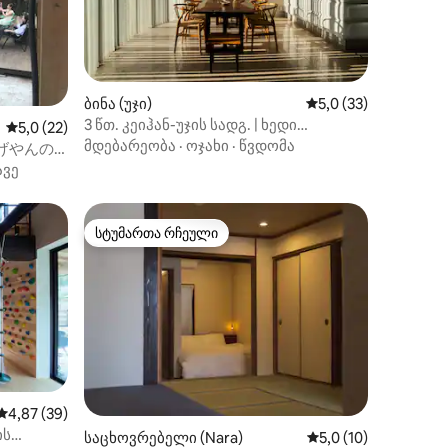
4 ოთახი,
წყობილ
ების
მზადებთ.
თხოვნები
ბინა (უჯი)
საშუალო შეფასებაა
5,0 (33)
3 წთ. კეიჰან-უჯის სადგ. | ხედი
ილვა
საშუალო შეფასებაა 5‑დან 5,0, 22 მიმოხილვა
5,0 (22)
მდინარეზე | პროექტორი
მდებარეობა
·
ოჯახი
·
წვდომა
げやんの
BQを楽しも
ავე
სტუმართა რჩეული
სტუმართა რჩეული
ილვა
საშუალო შეფასებაა 5‑დან 4,87, 39 მიმოხილვა
4,87 (39)
ის
საცხოვრებელი (Nara)
საშუალო შეფასებაა
5,0 (10)