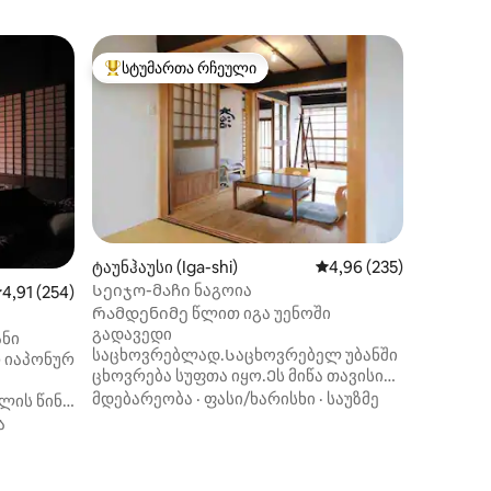
ქოხი (
სტუმართა რჩეული
სტუმარ
სტუმართა რჩეული მოწინავე ვარიანტი
სტუმარ
სატოიამ
კერძო ს
ნარას მ
20 წუთი
სახლი,
ერთი ჯგ
ფასი/ხა
აღდგენი
სამთო წ
პრაქტიკ
ტაუნჰაუსი (Iga-shi)
საშუალო შეფასებაა 5‑
4,96 (235)
გაკვეთი
Სეიჯო-მაჩი ნაგოია
აშუალო შეფასებაა 5‑დან 4,91, 254 მიმოხილვა
4,91 (254)
მიღებულ
Რამდენიმე წლით იგა უენოში
ბოსტნეუ
გადავედი
შეშის ს
ნი
საცხოვრებლად.Საცხოვრებელ უბანში
დილით 
 იაპონურ
ილვა
ცხოვრება სუფთა იყო.Ეს მიწა თავისი
იაპონურ
ტრადიციული ქალაქის პეიზაჟითა და
გარშემო
მდებარეობა
·
ფასი/ხარისხი
·
საუზმე
ლის წინ
ცნობილი წყლით ზაფხულში ცხელია,
ვარიანტ
ყოყმანოდ
ა
ზამთარში კი ცივა.Მაგრამ ბრინჯი,
ან პიცის
ბოსტნეული და ხორციც
მომსახუ
ფეხით
გემრიელია.Არსებობს ბევრი ადგილი,
მეტი სტ
ზე.