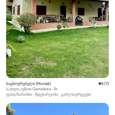
საცხოვრებელი (Muriaé)
საშუალო 
5 (7)
Სახლი აუზით Gameleira ‑ ში
ფასი/ხარისხი
·
მდებარეობა
·
გარე სივრცეები