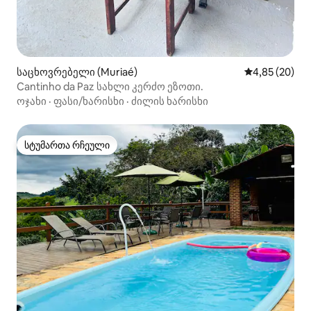
საცხოვრებელი (Muriaé)
საშუალო შეფა
4,85 (20)
Cantinho da Paz სახლი კერძო ეზოთი.
ოჯახი
·
ფასი/ხარისხი
·
ძილის ხარისხი
სტუმართა რჩეული
სტუმართა რჩეული