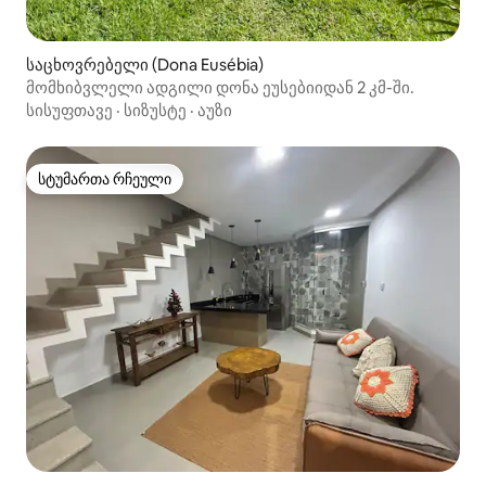
საცხოვრებელი (Dona Eusébia)
მომხიბვლელი ადგილი დონა ეუსებიიდან 2 კმ-ში.
სისუფთავე
·
სიზუსტე
·
აუზი
სტუმართა რჩეული
სტუმართა რჩეული