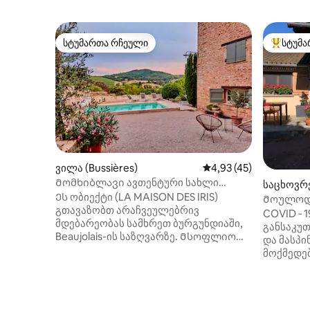
სტუმართა რჩეული
სტუმა
სტუმართა რჩეული
სტუმართ
ვილა (Bussières)
საშუალო შეფასებაა 5
4,93 (45)
Მომხიბლავი ავთენტური სახლი
საცხოვრე
კლუნის მახლობლად
Ეს ობიექტი (LA MAISON DES IRIS)
Მოულოდ
გთავაზობთ არაჩვეულებრივ
COVID ‑ 
მდებარეობას სამხრეთ ბურგუნდიაში,
განსაკუ
Beaujolais-ის საზღვარზე. Მსოფლიო
და მასპი
დონის ღვინოების, ულამაზესი
მოქმედე
პეიზაჟების, მდიდარი ისტორიისა და
ფრჩხილე
ლამაზი ადგილების პირდაპირი
ეზოში, წყ
წვდომით. Ეს ყველაფერი
სავალზე
ველოსიპედით სავალ მანძილზე
სადგური,