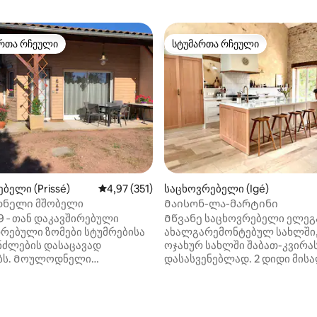
რთა რჩეული
სტუმართა რჩეული
ა რჩეული მოწინავე ვარიანტი
სტუმართა რჩეული
‑დან 4,93, 45 მიმოხილვა
ბელი (Prissé)
საშუალო შეფასებაა 5‑დან 4,97, 351 მიმოხ
4,97 (351)
საცხოვრებელი (Igé)
ნელი მშობელი
Მაისონ-ლა-მარტინი
19 ‑ თან დაკავშირებული
Მწვანე საცხოვრებელი ელეგ
თრებული ზომები სტუმრებისა
ახალგარემონტებულ სახლში,
ნძლების დასაცავად
ოჯახურ სახლში შაბათ-კვირას
ბს. Მოულოდნელი
დასასვენებლად. 2 დიდი მისა
ბი მდებარეობს საერთო
ოთახიდან 120 მ2 სასიამოვნო
ნარ სიმწვანეში. 10 წუთის
გთავაზობთ შეხვედრისა და 
 Mâcon ცენტრი და ახლოს TGV
სასიამოვნოდ გასატარებლად
 გზატკეცილზე ზარი და RCEA.
ბუხრით განცალკევებით, შე