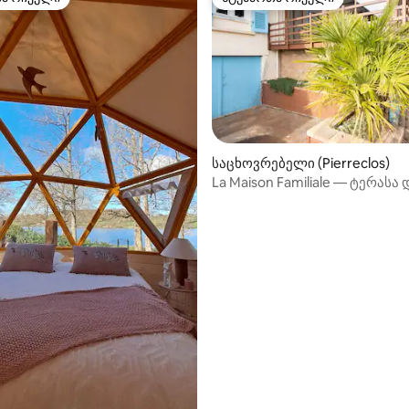
თა რჩეული
სტუმართა რჩეული
საცხოვრებელი (Pierreclos)
La Maison Familiale — ტერასა 
ა 5‑დან 5, 87 მიმოხილვა
პირადი პარკინგი