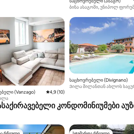
საცხოვრებელი (ასაგო)
ბინა ასაგოში, უნიპოლ ფორუ
ახლოს
დან 4,76, 113 მიმოხილვა
საცხოვრებელი (Divignano)
Ვილა მილანთან ახლოს საც
ბელი (Vanzago)
საშუალო შეფასებაა 5‑დან 4,9, 10 მიმოხ
4,9 (10)
აუზით
ვილა
საქირავებელი კონდომინიუმები აუ
თა რჩეული
სტუმართა რჩეული