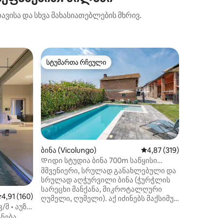
ავისა და სხვა მახასიათებლების მხრივ.
კონდომი
სტუმართა რჩეული
სტუმარ
სტუმართა რჩეული
სტუმარ
ა)
თანამედრ
ბრაიანც
Მოხარულ
ჩვენს ა
ბინაში 
მდებარე
პარკიდან
ოროთახი
სივრცით
საძინებ
ილვა
ბინა (Vicolungo)
საშუალო შეფასებაა 5‑
4,87 (319)
სააბაზა
Დიდი სტუდია ბინა 700m საწყისი
სასადილ
სტილი განყოფილება Vicolungo
მშვენიერი, სრულად განახლებული და
ყველა ს
სრულად აღჭურვილი ბინა (ჭურჭლის
თქვენს 
სარეცხი მანქანა, მიკროტალღური
Ასევე, 
აშუალო შეფასებაა 5‑დან 4,91, 160 მიმოხილვა
4,91 (160)
ღუმელი, ღუმელი). აქ იძინებს მაქსიმუმ
საცურაო
/მ • აუზი
4 სტუმარი: ორი ორსაწოლია
ზაფხულის
ი
ნება
(ერთი გასაშლელი) და
Დაგვიკა