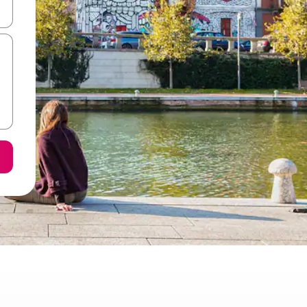
ციისთვის გამოიყენეთ კლავიშები ზემოთ/ქვემოთ მიმართული ისრებით 