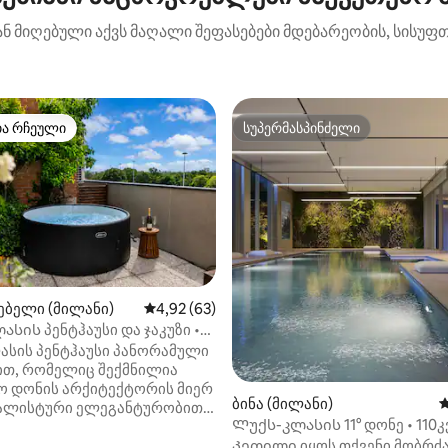
ნ მიღებული აქვს მაღალი შეფასებები მდებარეობის, სისუფთ
თა რჩეული
სუპერმასპინძელი
თა რჩეული
სუპერმასპინძელი
ებელი (მილანი)
საშუალო შეფასებაა 5‑დან 4,92, 63 მიმოხ
4,92 (63)
სის პენტჰაუსი და ჯაკუზი •
გომი + მეტრო
ასის პენტჰაუსი პანორამული
ით, რომელიც შექმნილია
 დონის არქიტექტორის მიერ
ბინა (მილანი)
ს
მალისტური ელეგანტურობით
Ლუქს-კლასის 11° დონე • 110კვ
ხოვრებელი
• სპორტდარბაზი და პარკინგ
Კეთილი იყოს თქვენი მობრძა
ბი, დახვეწილი სასადილო