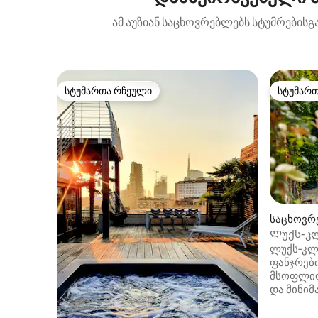
ამ აუზიან საცხოვრებლებს სტუმრებისგა
სტუმართა რჩეული
სტუმარ
სტუმართა რჩეული
სტუმარ
საცხოვრ
Ლუქს-კლა
ავტოსად
ლუქს‑კლ
ფანჯრებ
მსოფლიო
და მინი
გამოირჩევა. ფართო საც
სივრცეე