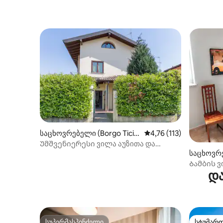
საცხოვრებელი (Borgo Ticin
საშუალო შეფასებაა 5‑
4,76 (113)
o)
Უმშვენიერესი ვილა აუზითა და
საცხოვრე
საუნით Lago Maggiore
Ბამბის 
და
სუპერმასპინძელი
სტუმარ