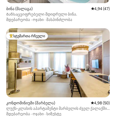
ბინა (მალაგა)
საშუალო შეფა
4,94 (47)
Განსაცვიფრებელი მდიდრული ბინა.
მდებარეობა
·
ოჯახი
·
მასპინძლობა
სტუმართა რჩეული
სტუმართა რჩეული მოწინავე ვარიანტი
კონდომინიუმი (მარბელა)
საშუალო შეფა
4,98 (50)
ლუქს‑კლასის აპარტამენტი მარბელის ძველ ქალაქში,
Seis Lun...
მდებარეობა
·
ოჯახი
·
სიზუსტე