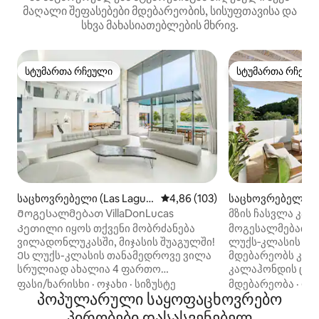
მაღალი შეფასებები მდებარეობის, სისუფთავისა და
სხვა მახასიათებლების მხრივ.
სტუმართა რჩეული
სტუმართა რჩეულ
სტუმართა რჩეული
სტუმართა რჩეულ
საცხოვრებელი (Las Lagun
საშუალო შეფასებაა 5‑დან 4,8
4,86 (103)
საცხოვრებელი (C
as de Mijas)
Მოგესალმებათ VillaDonLucas
მზის ჩასვლა კა
Კეთილი იყოს თქვენი მობრძანება
მოგესალმებათ Ca
ვილადონლუკასში, მიჯასის შუაგულში!
ლუქს‑კლასის ვი
Ეს ლუქს-კლასის თანამედროვე ვილა
მდებარეობს კო
სრულიად ახალია 4 ფართო
კალაჰონდის ცოცხ
საძინებლითა და 4 ელეგანტური
განსაცვიფრებელ
ფასი/ხარისხი
·
ოჯახი
·
სიზუსტე
მდებარეობა
·
ოჯ
სააბაზანოთი. Ორმაგი სიმაღლის
პოპულარული საყოფაცხოვრებო
რომელიც ლამაზი
ჭერი, უმაღლესი ხარისხის
ელფერითაა გაფ
პირობები დასასვენებელ