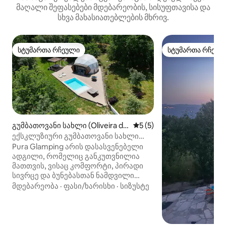
მაღალი შეფასებები მდებარეობის, სისუფთავისა და
სხვა მახასიათებლების მხრივ.
სტუმართა რჩეული
სტუმართა რჩეულ
სტუმართა რჩეული
სტუმართა რჩეულ
გუმბათოვანი სახლი (Oliveira do
საშუალო შეფასებაა 5‑და
5 (5)
Hospital)
ექსკლუზიური გუმბათოვანი სახლი
აუზითა და ჯაკუზით ბუნებაში
Pura Glamping არის დასასვენებელი
ადგილი, რომელიც განკუთვნილია
მათთვის, ვისაც კომფორტი, პირადი
სივრცე და ბუნებასთან ნამდვილი
კავშირი სურს. ეს მართლაც ისეთი
მდებარეობა
·
ფასი/ხარისხი
·
სიზუსტე
ადგილია, სადაც დრო საყვარელ
ადამიანებთან ერთად უნდა გაატარო.
ძალიან მიხარია, რომ ახლა თქვენც
შეძლებთ, აქაურობით დატკბეთ