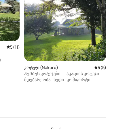
ილვა
საშუალო შეფასებაა 5‑დან 5, 11 მიმოხილვა
5 (11)
ე
კოტეჯი (Nakuru)
საშუალო შეფასებ
5 (5)
Კემბუს კოტეჯები — აკაციის კოტეჯი
მდებარეობა
·
ხედი
·
კომფორტი