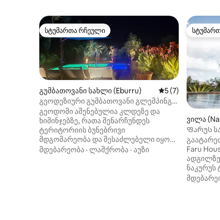
სტუმართა რჩეული
სტუმარ
სტუმართა რჩეული
სტუმარ
გუმბათოვანი სახლი (Eburru)
საშუალო შეფასებ
5 (7)
გეოდეზიური გუმბათოვანი გლემპინგი
ტბის ხედით.
გეოდომი აშენებულია კლდეზე და
ვილა (Na
ხიმინჯებზე, რათა შენარჩუნდეს
Ფარუს სა
ტერიტორიის ბუნებრივი
ეროვნულ
მდგომარეობა და შესაძლებელი იყოს
გაატარე
მიმდებარე გარემოს ხედებით ტკბობა.
Faru Hou
მდებარეობა
·
ლაშქრობა
·
აუზი
გუმბათოვანი საცხოვრებელი
ადგილზე
უნიკალურია და იდეალურია
ნაკურუს 
საყვარელი ადამიანის, 3 მეგობრის ან
საზღვარ
მდებარე
3 წევრიანი ოჯახისთვის (თუ გაწყობთ).
ხედებით
საცხოვრებელ შენობასთან მიდის
და თვალ
ერთადგილიანი ლოფტი, რომელიც
პეიზაჟებ
შესაფერისია დამატებითი პირისთვის
თავშესა