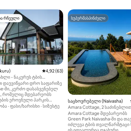
თა რჩეული
სუპერმასპინძელი
თა რჩეული
სუპერმასპინძელი
აა 5‑დან 5, 7 მიმოხილვა
kuru)
საშუალო შეფასებაა 5‑დან 4,92, 63 მიმოხ
4,92 (63)
ხლი - ნაკურუს ტბის
ი პარკი
თ დაუვიწყარი დრო საფარიზე
se‑ში, კერძო დასასვენებელ
, რომელიც მდებარეობს
ტბის ეროვნული პარკის
საცხოვრებელი (Naivasha)
ზე. გაიღვიძეთ პარკის ფართო
ობა
·
ფასი/ხარისხი
·
სიზუსტე
Amara Cottage, 2 საძინებლით
, ფრინველების სიმრავალითა
Green Park Naivasha
Amara Cottage მდებარეობს
წარმტაცი მზის ჩასვლის
Green Park Naivasha‑ში და თ
ით ამ ელეგანტურ
იძლევა ტბის თვალწარმტაცი 
ფარში, რომელსაც სახელი
ის იდეალურია ოჯახური