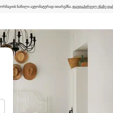
ორმაციის ნაწილი ავტომატურად ითარგმნა. 
თავდაპირველ ენაზე და
ციისთვის გამოიყენეთ კლავიშები ზემოთ/ქვემოთ მიმართული ისრებით 