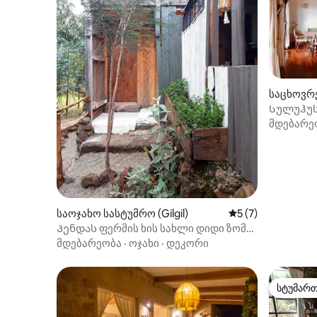
საცხოვრე
Სულუჰუს 
ნაივაშა 
მდებარე
საოჯახო სასტუმრო (Gilgil)
საშუალო შეფასებ
5 (7)
Პენდას ფერმის ხის სახლი დიდი ზომის
საწოლით
მდებარეობა
·
ოჯახი
·
დეკორი
სტუმარ
სტუმარ