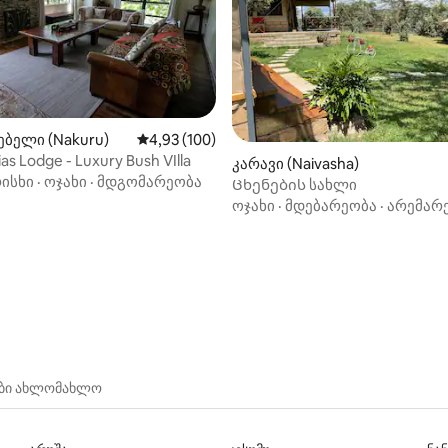
დან 4,95, 202 მიმოხილვა
ბელი (Nakuru)
საშუალო შეფასებაა 5‑დან 4,93, 100 მიმოხ
4,93 (100)
ias Lodge - Luxury Bush VIlla
კარავი (Naivasha)
ისხი
·
ოჯახი
·
მდგომარეობა
Ცხენების სახლი
ოჯახი
·
მდებარეობა
·
არემარ
ები ახლომახლო