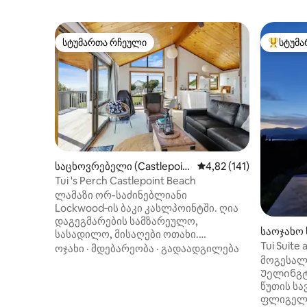
სტუმართა რჩეული
სტუმა
სტუმართა რჩეული
სტუმართ
საცხოვრებელი (Castlepoin
საშუალო შეფასებაა 5‑
4,82 (141)
t)
Tui 's Perch Castlepoint Beach
ლამაზი ორ-საძინებლიანი
Lockwood‑ის ბაკი კასლპოინტში. ღია
დაგეგმარების სამზარეულო,
საოჯახო 
სასადილო, მისაღები ოთახი.
rn Lake)
Tui Suite
შესანიშნავი ტერასიდან შესანიშნავი
ოჯახი
·
მდებარეობა
·
გადაადგილება
მოგესალმ
ხედი იშლება! 2 ოთახში, რომლებშიც
Უელინგტ
დგას 152×178 სმ ზომის საწოლი, ასევე,
წუთის სა
მისაღებ ოთახში მდებარე ლამაზ
ფლიგელი
ტყავის დივან‑საწოლში,