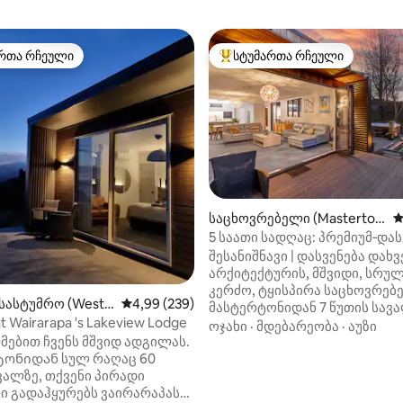
რთა რჩეული
სტუმართა რჩეული
ა რჩეული მოწინავე ვარიანტი
სტუმართა რჩეული მოწინავე ვ
დან 4,82, 141 მიმოხილვა
საცხოვრებელი (Masterto
ს
n)
​5 საათი სადღაც: პრემიუმ‑და
ვაირარაპაში
შესანიშნავი | დასვენება ​დახ
არქიტექტურის, მშვიდი, სრუ
კერძო, ტყისპირა საცხოვრებ
სასტუმრო (Weste
საშუალო შეფასებაა 5‑დან 4,99, 239 მიმოხ
4,99 (239)
მასტერტონიდან 7 წუთის სავა
 at Wairarapa 's Lakeview Lodge
მაღალი კლასის თანამედროვ
ოჯახი
·
მდებარეობა
·
აუზი
ებით ჩვენს მშვიდ ადგილას.
იზოლირებული სავანე, სადაც
ონიდან სულ რაღაც 60
კომფორტული იქნება ყოველ 
ვალზე, თქვენი პირადი
ყოფნა. ​სუფთა, მინიმალისტური
 გადაჰყურებს ვაირარაპას
ინტერიერი, სამი საძინებელი