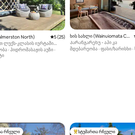
ხის სახლი (Wainuiomata Co
almerston North)
საშუალო შეფასებაა 5‑დან 5, 25 მიმოხ
5 (25)
ast)
Პარანგარეხუ - აჰი კა
თ ლუქს‑კლასის იურტაში
მდებარეობა
·
ფასი/ხარისხი
·
ტონ‑ნორთში
ობა
·
ჰიდრომასაჟის აუზი
·
ტი
დან 4,98, 133 მიმოხილვა
თა რჩეული
სტუმართა რჩეული
თა რჩეული
სტუმართა რჩეული მოწინავე ვ