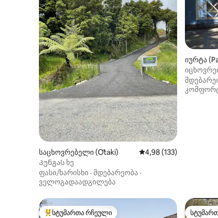
იურტა (P
იცხოვრე
პალმერს
მდებარე
კომფორ
საცხოვრებელი (Ōtaki)
საშუალო შეფასებაა 5‑
4,98 (133)
Პუნგას ხე
ფასი/ხარისხი
·
მდებარეობა
·
ველოგადაადგილება
სტუმართა რჩეული
სტუმარ
სტუმართა რჩეული მოწინავე ვარიანტი
სტუმარ