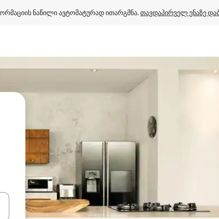
ორმაციის ნაწილი ავტომატურად ითარგმნა. 
თავდაპირველ ენაზე და
ციისთვის გამოიყენეთ კლავიშები ზემოთ/ქვემოთ მიმართული ისრებით 