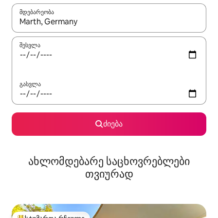
მდებარეობა
როცა შედეგები ხელმისაწვდომი გახდება, ნავიგაციისთვის გამ
შესვლა
გასვლა
ძიება
ახლომდებარე საცხოვრებლები
თვიურად