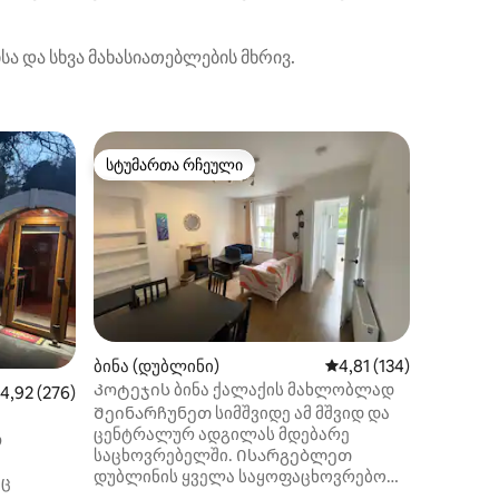
ა და სხვა მახასიათებლების მხრივ.
სტუმრებ
სტუმართა რჩეული
სტუმარ
სტუმართა რჩეული
სტუმარ
acanoge
Ფართო, 
საძინებ
Დიდი, თ
ხედებით
მშვიდი,
დახურულ
სასადილ
პანორამ
Საუკეთე
როგორც 
Ennisker
ბინა (დუბლინი)
საშუალო შეფასებაა 5
4,81 (134)
და მსოფ
Კოტეჯის ბინა ქალაქის მახლობლად
აშუალო შეფასებაა 5‑დან 4,92, 276 მიმოხილვა
4,92 (276)
ბაღები, 
Შეინარჩუნეთ სიმშვიდე ამ მშვიდ და
მხრივ we
ცენტრალურ ადგილას მდებარე
ილვა
საწყისი 
თ
საცხოვრებელში. Ისარგებლეთ
ველოსიპ
დუბლინის ყველა საყოფაცხოვრებო
საწყისი b
აც
პირობით მშვიდი ბინიდან, რომელიც
45 წთ დ