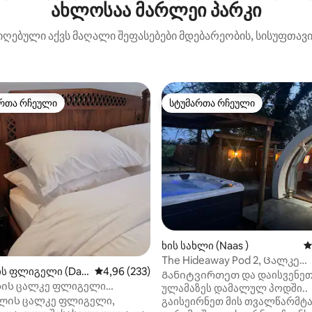
ახლოსაა მარლეი პარკი
იღებული აქვს მაღალი შეფასებები მდებარეობის, სისუფთავის
რთა რჩეული
სტუმართა რჩეული
ა რჩეული მოწინავე ვარიანტი
სტუმართა რჩეული
‑დან 4,9, 120 მიმოხილვა
ხის სახლი (Naas )
ს
The Hideaway Pod 2, Ცალკე
ის ფლიგელი (Dalk
საშუალო შეფასებაა 5‑დან 4,96, 233 მიმოხ
4,96 (233)
ჰიდრომასაჟიანი აუზი,
Განიტვირთეთ და დაისვენე
ის ცალკე ფლიგელი
ულამაზეს დამალულ პოდში..
 (დუბლინი)
ლის ცალკე ფლიგელი,
გაისეირნეთ მის თვალწარმტ