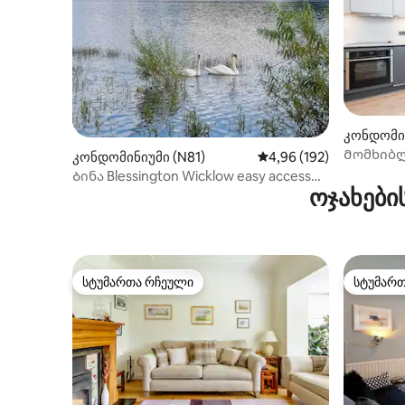
კონდომი
Მომხიბლ
კონდომინიუმი (N81)
საშუალო შეფასებაა 5‑
4,96 (192)
ისტორიუ
Ბინა Blessington Wicklow easy access
ოჯახები
Dublin Kildare
სტუმართა რჩეული
სტუმარ
სტუმართა რჩეული
სტუმარ