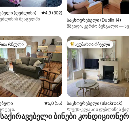
დან 4,93, 115 მიმოხილვა
ებელი (დუბლინი)
საშუალო შეფასებაა 5‑დან 4,9, 302 მიმოხ
4,9 (302)
უბლინის შუაგულში
საცხოვრებელი (Dublin 14)
მშვიდი, კერძო ბუნგალო — ს
კომფორტული
რთა რჩეული
სტუმართა რჩეული
ა რჩეული მოწინავე ვარიანტი
სტუმართა რჩეული მოწინავე ვ
‑დან 4,85, 96 მიმოხილვა
ებელი
საშუალო შეფასებაა 5‑დან 5,0, 55 მიმოხ
5,0 (55)
საცხოვრებელი (Blackrock)
კოტეჯი.
Ლუქს-კლასის დუბლინის ქა
საქირავებელი ბინები კონდიციონე
ბალიში