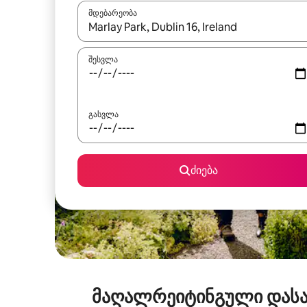
მდებარეობა
როცა შედეგები ხელმისაწვდომი გახდება, ნავიგა
შესვლა
გასვლა
ძიება
მაღალრეიტინგული დასა