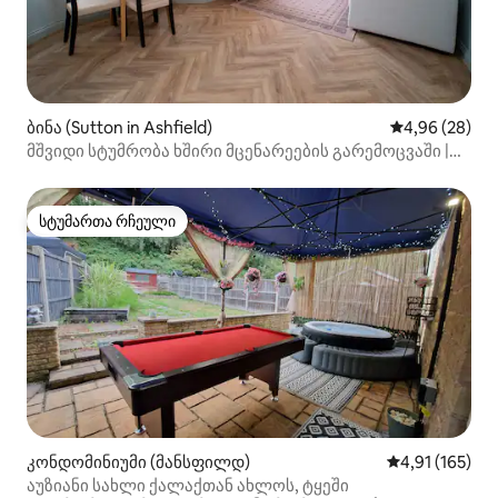
ბინა (Sutton in Ashfield)
საშუალო შეფა
4,96 (28)
მშვიდი სტუმრობა ხშირი მცენარეების გარემოცვაში |
მშვიდი
სტუმართა რჩეული
სტუმართა რჩეული
კონდომინიუმი (მანსფილდ)
საშუალო შეფა
4,91 (165)
აუზიანი სახლი ქალაქთან ახლოს, ტყეში