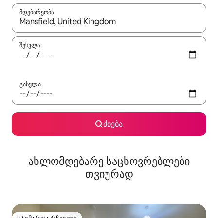
მდებარეობა
როცა შედეგები ხელმისაწვდომი გახდება, ნავიგაციისთვის გამ
შესვლა
გასვლა
ძიება
ახლომდებარე საცხოვრებლები
თვიურად