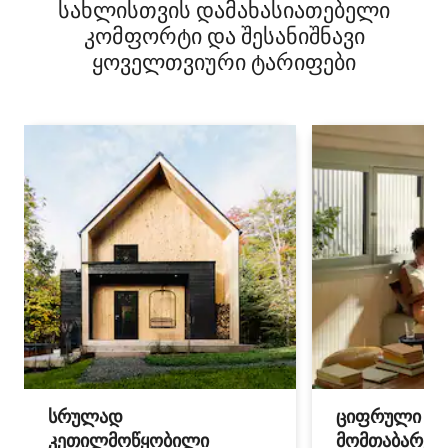
სახლისთვის დამახასიათებელი
კომფორტი და შესანიშნავი
ყოველთვიური ტარიფები
სრულად
ციფრული
კეთილმოწყობილი
მომთაბარეებ