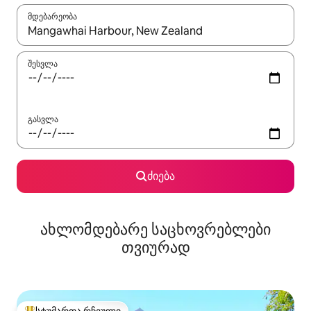
მდებარეობა
როცა შედეგები ხელმისაწვდომი გახდება, ნავიგაციისთვის გამ
შესვლა
გასვლა
ძიება
ახლომდებარე საცხოვრებლები
თვიურად