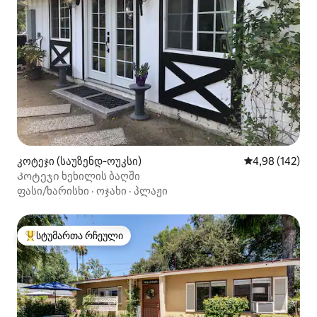
კოტეჯი (საუზენდ‑ოუკსი)
საშუალო შეფა
4,98 (142)
Კოტეჯი ხეხილის ბაღში
ფასი/ხარისხი
·
ოჯახი
·
პლაჟი
სტუმართა რჩეული
სტუმართა რჩეული მოწინავე ვარიანტი