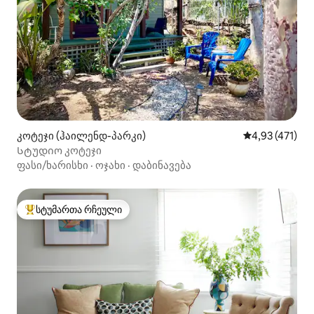
კოტეჯი (ჰაილენდ-პარკი)
საშუალო შეფა
4,93 (471)
Სტუდიო კოტეჯი
ფასი/ხარისხი
·
ოჯახი
·
დაბინავება
სტუმართა რჩეული
სტუმართა რჩეული მოწინავე ვარიანტი