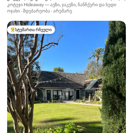
კოტეჯი Hideaway — აუზი, ჯაკუზი, ჩანჩქერი და ხედი
ოჯახი
·
მდებარეობა
·
არემარე
სტუმართა რჩეული
სტუმართა რჩეული მოწინავე ვარიანტი