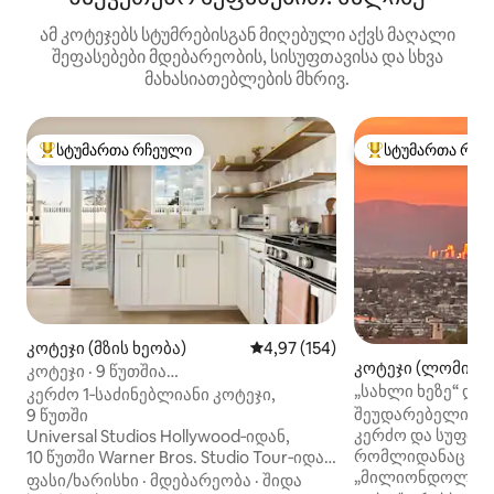
ამ კოტეჯებს სტუმრებისგან მიღებული აქვს მაღალი
შეფასებები მდებარეობის, სისუფთავისა და სხვა
მახასიათებლების მხრივ.
სტუმართა რჩეული
სტუმართა რჩე
სტუმართა რჩეული მოწინავე ვარიანტი
სტუმართა რჩეული
კოტეჯი (მზის ხეობა)
საშუალო შეფასებაა 5‑დან 4,97
4,97 (154)
კოტეჯი (ლომიტა
კოტეჯი · 9 წუთშია
„სახლი ხეზე“ დი
Universal Studios‑ამდე · უფასო
კერძო 1‑საძინებლიანი კოტეჯი,
მთის ხედები!
პარკირება
შეუდარებელი ხე
9 წუთში
კერძო და სუფთა 
Universal Studios Hollywood‑იდან,
რომლიდანაც ლო
10 წუთში Warner Bros. Studio Tour‑იდან
„მილიონდოლარია
და ბერბანკის აეროპორტიდან (BUR).
ფასი/ხარისხი
·
მდებარეობა
·
შიდა