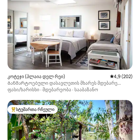
კოტეჯი (პლაია დელ რეი)
საშუალო შეფა
4,9 (202)
Განმარტოებული დასავლეთის მხარეს მდებარე
ოაზისი - ძალიან პირადი!
ფასი/ხარისხი
·
მდებარეობა
·
სააბაზანო
სტუმართა რჩეული
სტუმართა რჩეული მოწინავე ვარიანტი