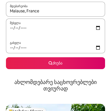
მდებარეობა
როცა შედეგები ხელმისაწვდომი გახდება, ნავიგაციისთვის გამ
შესვლა
გასვლა
ძიება
ახლომდებარე საცხოვრებლები
თვიურად