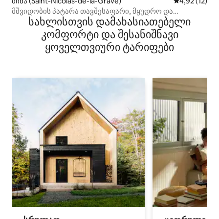
ბინა (Saint-Nicolas-de-la-Grave)
საშუალო შეფ
4,92 (12)
მშვიდობის პატარა თავშესაფარი, მყუდრო და
სახლისთვის დამახასიათებელი
მეზობლის გარეშე
კომფორტი და შესანიშნავი
ყოველთვიური ტარიფები