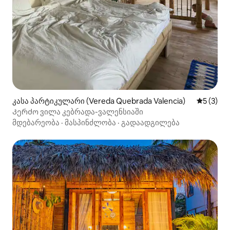
კასა პარტიკულარი (Vereda Quebrada Valencia)
საშუალო 
5 (3)
Კერძო ვილა კებრადა-ვალენსიაში
მდებარეობა
·
მასპინძლობა
·
გადაადგილება