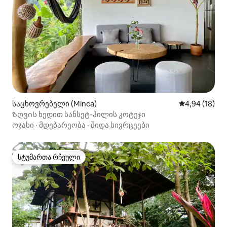
საცხოვრებელი (Minca)
საშუალო შეფ
4,94 (18)
Ზღვის ხედით სანსეტ-ჰილის კოტეჯი
ოჯახი
·
მდებარეობა
·
შიდა სივრცეები
სტუმართა რჩეული
სტუმართა რჩეული