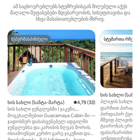
ამ საცხოვრებლებს სტუმრებისგან მიღებული აქვს
მაღალი შეფასებები მდებარეობის, სისუფთავისა და
სხვა მახასიათებლების მხრივ.
სუპერმასპინძელი
სტუმართა რჩეულ
სუპერმასპინძელი
სტუმართა რჩეულ
ხის სახლი (სანტა
პლაჟის სახლი ტა
ხის სახლი (სანტა-მარტა)
საშუალო შეფასებაა 5‑დან 4,
4,79 (33)
მდინარე და ბუნე
დარჩით პირად ს
ხის სახლი ჯუნგლებში | ჯაკუზი,
პირდაპირ ქვიშაზ
ოკეანის ხედი, ტაირონას პარკი
მოგესალმებით Guacamaya Cabin‑ში —
მშვიდ პლაჟის სა
ჯადოსნურ დასასვენებელ ადგილში
ტაირონას ეროვნ
ჯუნგლებსა და კარიბის ზღვას შორის.
მახლობლად. ტაი
ფასი/ხარისხი
·
მ
ისიამოვნეთ კერძო გარე ჯაკუზით და
შესასვლელიდან 
კონდიცირება
კარიბის ზღვის, სიერა‑ნევადისა და
მდებარეობა
·
მასპინძლობა
·
ხედი