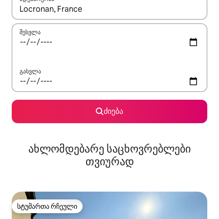
როცა შედეგები ხელმისაწვდომი გახდება, ნავიგაციისთვის გამ
შესვლა
გასვლა
ძიება
ახლომდებარე საცხოვრებლები
თვიურად
სტუმართა რჩეული
სტუმართა რჩეული