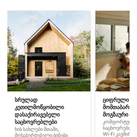
სრულად
ციფრული
კეთილმოწყობილი
მომთაბარეებ
დასაქირავებელი
მოგზაური სპ
საცხოვრებლები
კომფორტული
საცხოვრებლე
ხის სახლები მთაში,
Wi‑Fi კავშირი
მოსახერხებელი ბინები