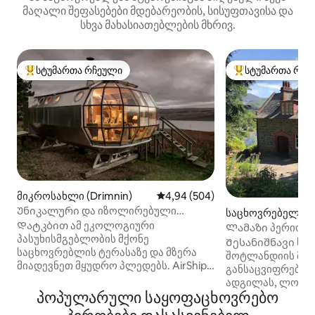
მაღალი შეფასებები მდებარეობის, სისუფთავისა და
სხვა მახასიათებლების მხრივ.
სტუმართა რჩეული
სტუმართა რჩე
სტუმართა რჩეული მოწინავე ვარიანტი
სტუმართა რჩეული
მიკროსახლი (Drimnin)
საშუალო შეფასებაა 5‑დან 4,94
4,94 (504)
Უნიკალური და იზოლირებული
საცხოვრებელი (Sai
საჰაერო ხომალდი და თვალწარმტაცი
Დატკბით ამ ეკოლოგიური
s)
Ლამაზი პერიოდი
მთების ხედები
პასუხისმგებლობის მქონე
შესანიშნავი ხედ
Შესანიშნავი სა
საცხოვრებლის ტერასაზე და მზერა
შოტლანდიის მთი
მიადევნეთ მყუდრო პლედებს. AirShip 2
განსაცვიფრებლ
არის როდერიკ ჯეიმსის მიერ
ადგილას, ლოხ-შენზე. Იდ
დაპროექტებული საკულტო,
პოპულარული საყოფაცხოვრებო
ხანგრძლივი დასვ
იზოლირებული საცხოვრებელი,
მცირე შესვენები