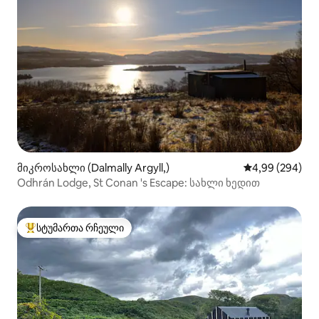
მიკროსახლი (Dalmally Argyll,)
საშუალო შეფას
4,99 (294)
Odhrán Lodge, St Conan 's Escape: სახლი ხედით
სტუმართა რჩეული
სტუმართა რჩეული მოწინავე ვარიანტი