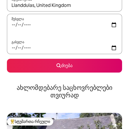
როცა შედეგები ხელმისაწვდომი გახდება, ნავიგაციისთვის გამ
შესვლა
გასვლა
ძიება
ახლომდებარე საცხოვრებლები
თვიურად
სტუმართა რჩეული
სტუმართა რჩეული მოწინავე ვარიანტი