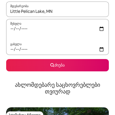
მდებარეობა
როცა შედეგები ხელმისაწვდომი გახდება, ნავიგაციისთვის გამ
შესვლა
გასვლა
ძიება
ახლომდებარე საცხოვრებლები
თვიურად