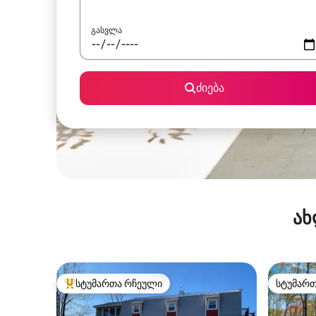
გასვლა
ძიება
ახ
სტუმართა რჩეული
სტუმარ
სტუმართა რჩეული მოწინავე ვარიანტი
სტუმარ