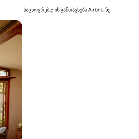
საცხოვრებლის განთავსება Airbnb‑ზე
ან შეხებისა თუ თითის გასმის ჟესტები.