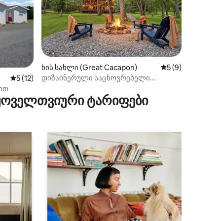
ილვა
ხის სახლი (Great Cacapon)
საშუალო შეფასებ
5 (9)
დიზაინერული საცხოვრებელი
საშუალო შეფასებაა 5‑დან 5, 12 მიმოხილვა
5 (12)
მდინარისპირას — ჯაკუზი — კოცონის
ით
დასანთები ადგილი — ჰამაკები
 ყოველთვიური ტარიფები