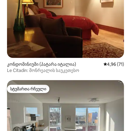
კონდომინიუმი (პატარა იტალია)
საშუალო შეფ
4,96 (71)
Le Citadin: მონრეალის საუკეთესო
სტუმართა რჩეული
სტუმართა რჩეული