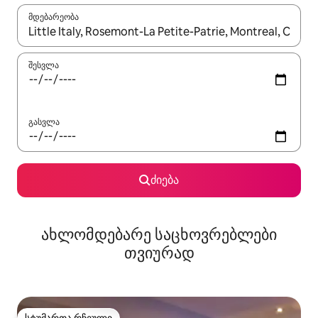
მდებარეობა
როცა შედეგები ხელმისაწვდომი გახდება, ნავიგაციისთვის გამ
შესვლა
გასვლა
ძიება
ახლომდებარე საცხოვრებლები
თვიურად