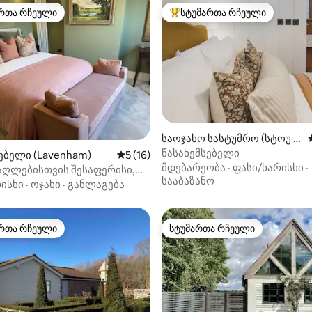
რთა რჩეული
სტუმართა რჩეული
ა რჩეული მოწინავე ვარიანტი
სტუმართა რჩეული მოწინავე ვ
‑დან 4,97, 29 მიმოხილვა
საოჯახო სასტუმრო (სტოუ მ
არკეტი)
წასახემსებელი
ებელი (Lavenham)
საშუალო შეფასებაა 5‑დან 5, 16 მიმოხ
5 (16)
მდებარეობა
·
ფასი/ხარისხი
·
აღლებისთვის შესაფერისი,
სააბაზანო
სის კოტეჯი,
ისხი
·
ოჯახი
·
განლაგება
მობილის პარკირების
 ბაღი
რთა რჩეული
სტუმართა რჩეული
ა რჩეული მოწინავე ვარიანტი
სტუმართა რჩეული