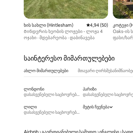
ხის სახლი (Hintlesham)
საშუალო შეფასებაა 5
4,94 (50)
კოტეჯი (
Მინდვრის ხეობის ლოჟები - ლოჟა 4
Oaks-ის 
კლასის 2
ოჯახი
·
მდებარეობა
·
დაბინავება
ფასი/ხარ
საინტერესო მიმართულებები
ახლო მიმართულებები
მთავარი ღირსშესანიშნაობ
ლონდონი
პარიზი
დასასვენებელი საცხოვრებლები
ლილი
მეტის ჩვენება
დასასვენებელი საცხოვრებლები
Airbnb
გაერთიანებული სამეფო
ინგლისი
საფ