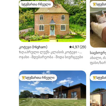
სტუმართა რჩეული
სტუმა
სტუმართა რჩეული
სტუმართ
კოტეჯი (Higham)
საშუალო შეფასებაა 5
4,97 (29)
Ზღაპრული ლუქს-კლასის კოტეჯი -
საცხოვრ
The Tea Caddy
ოჯახი
·
მდებარეობა
·
შიდა სივრცეები
ახალი, ძ
ლუქს‑კლა
ფასი/ხარ
ელექტრო
ადგილი,
სტუმართა რჩეული
სტუმა
სტუმართა რჩეული მოწინავე ვარიანტი
სტუმართ