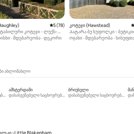
‑დან 4,94, 50 მიმოხილვა
Haughley)
საშუალო შეფასებაა 5‑დან 5, 78 მიმოხ
5 (78)
კოტეჯი (Hawstead)
ს
სტაბილური კოტეჯი - ლუქს-
Პატარა ბუ სუფოლკი - ბუტიკ
-საძინებლიანი კოტეჯი
გასეირნება
ისხი
·
მდებარეობა
·
დეკორი
ოჯახი
·
მდებარეობა
·
სისუფთ
ები ახლომახლო
ამსტერდამი
ბრიუსელი
მა
დასასვენებელი საცხოვრებლები
დასასვენებელი საცხოვრებლები
დასასვენებელი საცხოვრებლები
ოლკი
Little Blakenham