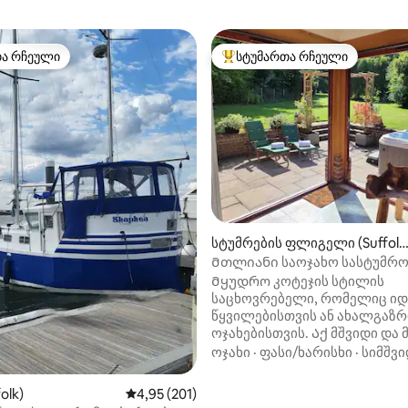
თა რჩეული
სტუმართა რჩეული
თა რჩეული
სტუმართა რჩეული მოწინავე ვ
სტუმრების ფლიგელი (Suffol
k)
Მთლიანი საოჯახო სასტუმრ
ჰიდრომასაჟიანი აუზით სუფ
Მყუდრო კოტეჯის სტილის
შუაგულში
საცხოვრებელი, რომელიც ი
წყვილებისთვის ან ახალგაზ
ოჯახებისთვის. Აქ მშვიდი და მშვიდი
ატმოსფეროა, რომ დაბინავებ
ოჯახი
·
ფასი/ხარისხი
·
სიმშვი
მომენტიდანვე განიტვირთოთ
Ჰიდრომასაჟიანი აუზი განკ
დან 4,99, 366 მიმოხილვა
olk)
საშუალო შეფასებაა 5‑დან 4,95, 201 მიმოხ
4,95 (201)
ექსკლუზიური გამოყენებისთვის.