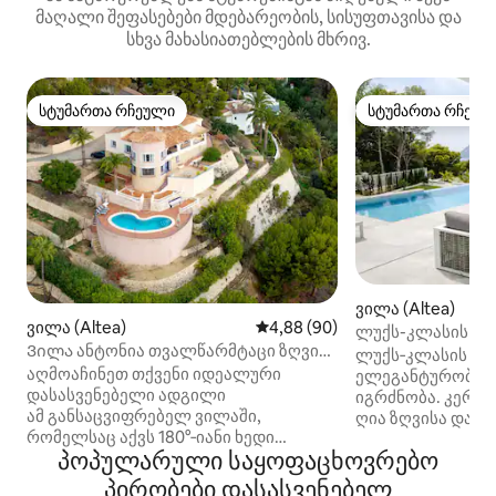
მაღალი შეფასებები მდებარეობის, სისუფთავისა და
სხვა მახასიათებლების მხრივ.
სტუმართა რჩეული
სტუმართა რჩეულ
სტუმართა რჩეული
სტუმართა რჩეულ
ვილა (Altea)
ვილა (Altea)
საშუალო შეფასებაა 5‑დან 4,8
4,88 (90)
ლუქს-კლასის ვილ
Ვილა ანტონია თვალწარმტაცი ზღვის
ზღვის ხედები
ლუქს‑კლასის ვი
ხედით
აღმოაჩინეთ თქვენი იდეალური
ელეგანტურობა პ
დასასვენებელი ადგილი
იგრძნობა. კერძო
ამ განსაცვიფრებელ ვილაში,
ღია ზღვისა და მ
რომელსაც აქვს 180°‑იანი ხედი
ექსკლუზიურ გარემოში. 5 ს
პოპულარული საყოფაცხოვრებო
ზღვაზე და პირადი აუზი. რამდენიმე
3 სააბაზანო და 1
ტერასაზე უამრავი სივრცეა
განაწილებულია 
პირობები დასასვენებელ