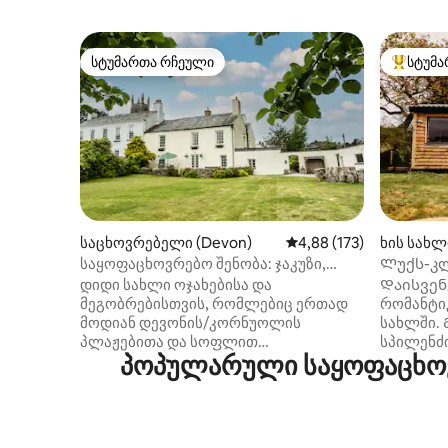
სტუმართა რჩეული
სტუმა
სტუმართა რჩეული
სტუმართ
საცხოვრებელი (Devon)
საშუალო შეფასებაა 5‑
4,88 (173)
ხის სახლ
საყოფაცხოვრებო შენობა: ჯაკუზი,
Ლუქს-კლ
პატარა აუზი, სნუკერი, ჭაობი
ჰიდრომას
დიდი სახლი ოჯახებისა და
Დაისვენ
მეგობრებისთვის, რომლებიც ერთად
რომანტი
მოდიან დევონის/კორნუოლის
სახლში.
პლაჟებითა და სოფლით
სპილენძი
პოპულარული საყოფაცხოვ
დასატკბობად. მდებარეობს ლამაზ
ადვილი მ
სოფელში, სადაც არის ჯილდოს
ჰიდრომა
მფლობელი რესტორნები, პაბები,
სუნთქვა 
დელიკატესების მაღაზია, ფერმის
ვარსკვლ
მაღაზია, გამოიწერეთ:
მისასალმ