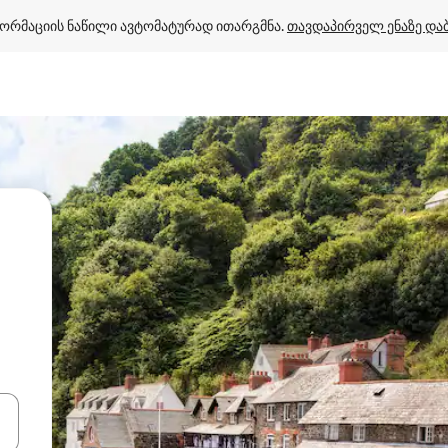
ორმაციის ნაწილი ავტომატურად ითარგმნა. 
თავდაპირველ ენაზე და
ციისთვის გამოიყენეთ კლავიშები ზემოთ/ქვემოთ მიმართული ისრებით 