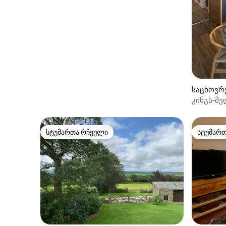
საცხოვრ
ნი)
კინგს‑მ
სტუმართა რჩეული
სტუმარ
სტუმართა რჩეული
სტუმარ