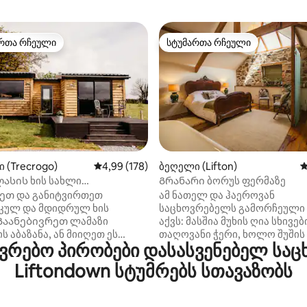
რთა რჩეული
სტუმართა რჩეული
ა რჩეული მოწინავე ვარიანტი
სტუმართა რჩეული
დან 4,88, 173 მიმოხილვა
ი (Trecrogo)
საშუალო შეფასებაა 5‑დან 4,99, 178 მიმოხ
4,99 (178)
ბეღელი (Lifton)
ს
ასის ხის სახლი
Გრანარი ბორუს ფერმაზე
აჟიანი აუზით - უილოუ
ეთ და განიტვირთეთ
ამ ნათელ და ჰაეროვან
კულ და მდიდრულ ხის
საცხოვრებელს გამორჩეული 
 Გაანებივრეთ ლამაზი
აქვს: მასშია მუხის ღია სხივებ
ს აბაზანა, ან მიიღეთ ეს
თაღოვანი ჭერი, ხოლო შუშის
რებო პირობები დასასვენებელ საც
შვენიერი bubbling
ოთახს ანათებს და საშუალებ
საჟიანი აუზი ხოლო სნეული
გაძლევთ, ღამით საწოლიდან
Liftondown სტუმრებს სთავაზობს
აღების ქალაქგარეთ ან
ვარსკვლავები დაათვალიერ
ავები. Გათვალისწინებულია
ანტიკვარული ფრანგული სა
ებელი ყუთი, სამოსი და
სუფთა თეთრეული, სააბაზანო