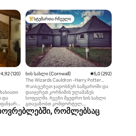
ხის სახლ
სტუმართა რჩეული
სტუმ
სტუმართა რჩეული მოწინავე ვარიანტი
სტუმარ
სამშვენ
მდინარი
კომფორტ
გარემოშ
ერთსაძი
მდებარე
ლანდშაფ
ტყეში, მ
ულამაზე
შეგიკვრ
ფრინველ
ილვა
აშუალო შეფასებაა 5‑დან 4,92, 120 მიმოხილვა
4,92 (120)
ხის სახლი (Cornwall)
საშუალო შეფასებაა 
5,0 (292)
სიმშვიდ
The Wizards Cauldron -Harry Potter
ისარგებ
Themed
Დაისვენეთ ჯადოსნურ სამყაროში და
ბაღებით
ხასიათი
დაიჯერეთ კორნიშის ულამაზეს
აივანი 
ი და
სოფელში. Ჩვენი მყუდრო ხის სახლი
პიკნიკი
 ფანჯარა
გთავაზობთ კომფორტულ,
გარეთ მ
ხოვრებლებში, რომლებსაც
ას
დასასვენებელ საცხოვრებელს.
Manor H
Როგორც სახელიდან ჩანს, ეს
სავალზე
ოთ.
უნიკალური საცხოვრებელი ერთ
საქორწი
წოლი,
ქოთანში ილუზიონისტურია.
 და
Ყურადღება მიაქციეთ დიდ მეკარეს და