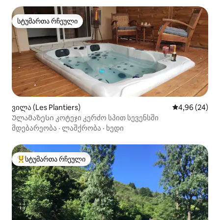
სტუმართა რჩეული
სტუმართა რჩეული
ვილა (Les Plantiers)
საშუალო შეფა
4,96 (24)
Ულამაზესი კოტეჯი კერძო სპით სევენსში
მდებარეობა
·
ლაშქრობა
·
ხედი
სტუმართა რჩეული
სტუმართა რჩეული მოწინავე ვარიანტი