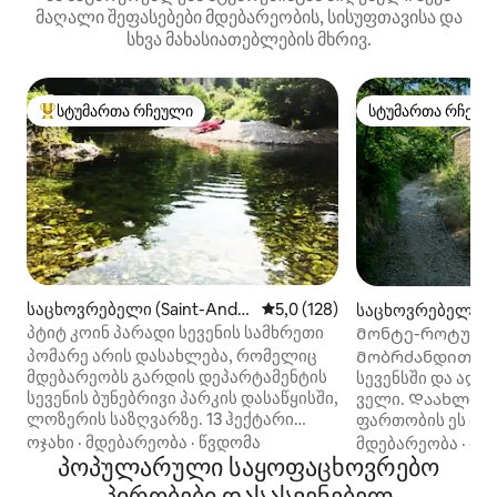
მაღალი შეფასებები მდებარეობის, სისუფთავისა და
სხვა მახასიათებლების მხრივ.
სტუმართა რჩეული
სტუმართა რჩეულ
სტუმართა რჩეული მოწინავე ვარიანტი
სტუმართა რჩეულ
საცხოვრებელი (Saint-Andr
საშუალო შეფასებაა 5‑დან 5,
5,0 (128)
საცხოვრებელი (S
é-de-Valborgne)
n-de-Codières)
პტიტ კოინ პარადი სევენის სამხრეთი
Მონტე-როტუნდო
პომარე არის დასახლება, რომელიც
Მობრძანდით მო
მდებარეობს გარდის დეპარტამენტის
სევენსში და აღმ
სევენის ბუნებრივი პარკის დასაწყისში,
ველი. Დაახლოებით 90 კვ/მ
ლოზერის საზღვარზე. 13 ჰექტარი
ფართობის ეს და
ფართობის ფერმა, რომელსაც ჩვენი
კოტეჯი ფერმერუ
ოჯახი
·
მდებარეობა
·
წვდომა
მდებარეობა
·
ოჯ
კერძო გზები ემსახურება, მოიცავს
პოპულარული საყოფაცხოვრებო
წაბლის საშრობი
კერძო პლაჟს მდინარე გარდონის
გარემონტდა ძვე
პირობები დასასვენებელ