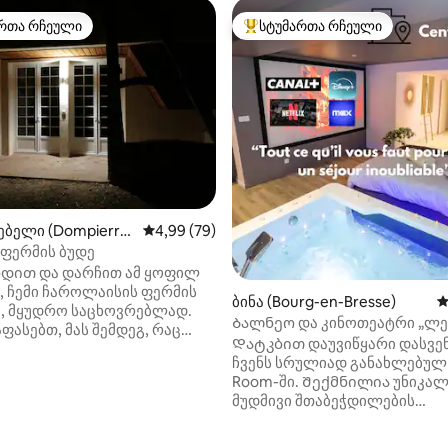
რთა რჩეული
სტუმართა რჩეული
ა რჩეული მოწინავე ვარიანტი
სტუმართა რჩეული მოწინავე ვ
ა 5‑დან 5, 46 მიმოხილვა
ბელი (Dompierre-
საშუალო შეფასებაა 5‑დან 4,99, 79 მიმოხ
4,99 (79)
)
ფერმის ბუდე
დით და დარჩით ამ ყოფილ
, ჩემი ჩაროლაისის ფერმის
ბინა (Bourg-en-Bresse)
ს
, მყუდრო საცხოვრებლად.
Ბალნეო და კინოთეატრი „ლე
ფასებთ, მას შემდეგ, რაც
Დატკბით დაუვიწყარი დასვე
ს ჩემი ლამაზი რეგიონში,
ჩვენს სრულიად განახლებულ
ი მიერ შემოთავაზებული ამ
Room-ში. Შექმნილია უნიკა
ხოლოდ მეტი 50 მ²,
მუდმივი შთაბეჭდილების
ც მე მოვახერხე, რათა
შესაქმნელად. Ამ მყუდრო და
 მაქსიმალური კომფორტი. Ამ
მიმზიდველ სახლს აქვს
აზე თქვენ ნახავთ უამრავ