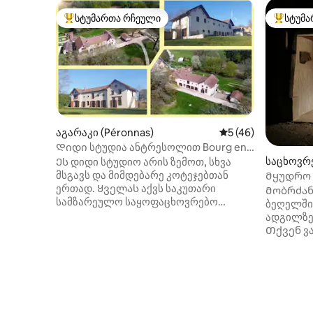
სტუმართა რჩეული
სტუმა
სტუმართა რჩეული მოწინავე ვარიანტი
სტუმართ
აგარაკი (Péronnas)
საშუალო შეფასება
5 (46)
Დიდი სტუდია ანტრესოლით Bourg en
Bresse-თან
საცხოვრე
Ეს დიდი სტუდიო არის ზემოთ, სხვა
sur-Veyle
მსგავს და მიმდებარე კოტეჯებთან
Მყუდრო 
ერთად. Ყველას აქვს საკუთარი
Მობრძან
სამზარეულო საყოფაცხოვრებო
ბეღელში
ტექნიკით, საშხაპითა და ცალკე
ადგილზე
უნიტაზით. Იმავე სართულზე
Თქვენ ვა
ხელმისაწვდომია სარეცხი მანქანა და
გამოჩენი
საშრობი. Ეს კოტეჯები ძველ
დანარჩენ
შენობაშია, რომელიც
კოტეჯი მ
გარშემორტყმულია დიდი პარკით,
რომელში
რომელიც მიმაგრებულია დიდ
შეიქმნას
ტყესთან. Ტყიდან რამდენიმე ნაბიჯში,
ტერიტორი