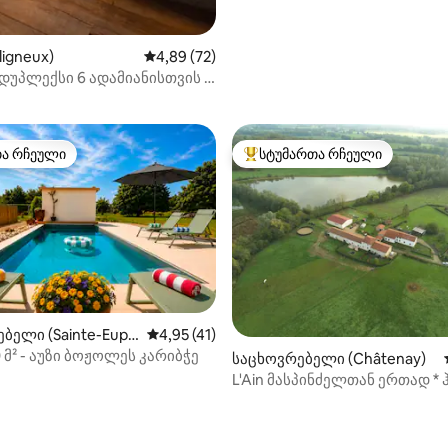
ligneux)
საშუალო შეფასებაა 5‑დან 4,89, 72 მიმოხ
4,89 (72)
დუპლექსი 6 ადამიანისთვის •
Oiseaux • Châtillon
თა რჩეული
სტუმართა რჩეული
თა რჩეული
სტუმართა რჩეული მოწინავე ვ
ბელი (Sainte-Euph
საშუალო შეფასებაა 5‑დან 4,95, 41 მიმო
4,95 (41)
 მ² - აუზი ბოჟოლეს კარიბჭე
საცხოვრებელი (Châtenay)
L'Ain მასპინძელთან ერთად * 