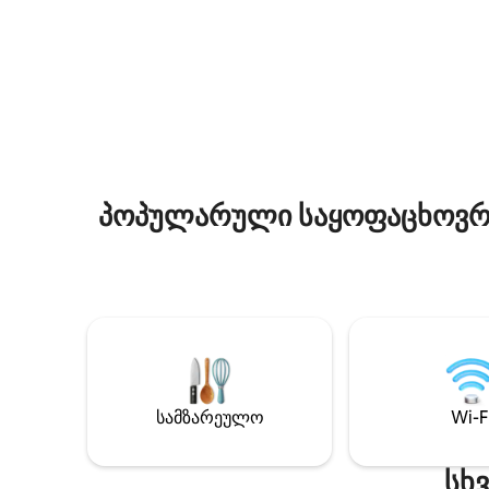
ფეხით რამდენიმე წუთის სავალზე,
მრავალფ
ველოსიპედით, მანქანით, აღმოაჩინეთ
საცხენო
ძველი ძეგლები, გასტრონომია,
პარკს, 
ლაშქრობები, სხვადასხვა დასვენება
ლაშქრობე
და ოვერნ-რონი-ალპები-ბურგონი.
ადგილობ
მწარმოებ
გადასაწყ
პოპულარული საყოფაცხოვრებ
სამზარეულო
Wi-F
სხ