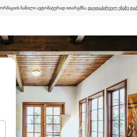
ორმაციის ნაწილი ავტომატურად ითარგმნა. 
თავდაპირველ ენაზე და
ციისთვის გამოიყენეთ კლავიშები ზემოთ/ქვემოთ მიმართული ისრებით 