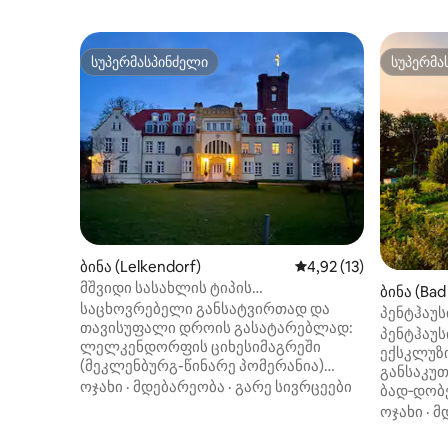
სუპერმასპინძელი
სუპერმა
სუპერმასპინძელი
სუპერმა
ბინა (Lelkendorf)
საშუალო შეფასებაა 5
4,92 (13)
მშვიდი სასახლის ტიპის
ბინა (Bad
დასასვენებელი ბინა, მეკლენბურგი,
საცხოვრებელი განსატვირთად და
პენტჰაუს
ბალტიის ზღვა 1 საათში
თავისუფალი დროის გასატარებლად:
საუკეთეს
პენტჰაუს
ლელკენდორფის ციხესიმაგრეში
ტერასა
ექსკლუზ
(მეკლენბურგ-წინარე პომერანია)
განსაკუ
მდებარე ეს 2‑ოთახიანი ბინა შენობის
ოჯახი
·
მდებარეობა
·
გარე სივრცეები
ბად‑დობ
ისტორიას განასახიერებს — მასში
იშლება. 
ოჯახი
·
მ
დომინირებს მშვიდი ატმოსფერო და
ტერასა ს
მდიდრული დეტალები.
დასასვე