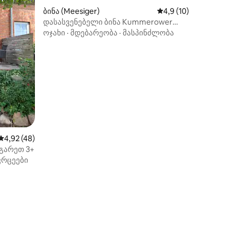
ბინა (Meesiger)
საშუალო შეფასებაა
4,9 (10)
დასასვენებელი ბინა Kummerower
Seeluft
ოჯახი
·
მდებარეობა
·
მასპინძლობა
ილვა
საშუალო შეფასებაა 5‑დან 4,92, 48 მიმოხილვა
4,92 (48)
ქგარეთ 3+
ვრცეები