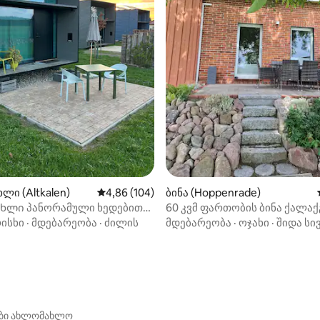
აა 5‑დან 5, 6 მიმოხილვა
ლი (Altkalen)
საშუალო შეფასებაა 5‑დან 4,86, 104 მიმოხ
4,86 (104)
ბინა (Hoppenrade)
ხლი პანორამული ხედებითა
60 კვმ ფართობის ბინა ქალა
თ
ისხი
·
მდებარეობა
·
ძილის
მდებარეობა
·
ოჯახი
·
შიდა სი
ები ახლომახლო