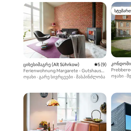
სტუმარ
სტუმარ
კონდომინ
ციხესიმაგრე (Alt Sührkow)
საშუალო შეფასებ
5 (9)
Prebbere
Ferienwohnung Margarete - Gutshaus
Zofenkam
ოჯახი
·
მ
Pohnstorf
ოჯახი
·
გარე სივრცეები
·
მასპინძლობა