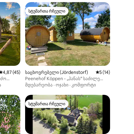
სტუმართა რჩეული
სტუმართა რჩეული
ილვა
საშუალო შეფასებაა 5‑დან 4,87, 45 მიმოხილვა
4,87 (45)
საცხოვრებელი (Jördenstorf)
საშუალო შეფასება
5 (14)
რძო
Peenehof Köppen - „ჰანას“ საძილე
ხომალდი
ა
მდებარეობა
·
ოჯახი
·
კომფორტი
სტუმართა რჩეული
სტუმართა რჩეული