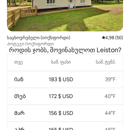
საცხოვრებელი (იოქსფორდი)
საშუალო შეფა
4,98 (50)
Კოტეჯი Იოქსფორდი
როდის ჯობს, მოვინახულოთ Leiston?
თვე
საშ. ფასი
საშ. ტემპ.
Იან
183 $ USD
39°F
Თებ
172 $ USD
40°F
Მარ
156 $ USD
44°F
Აპრ
165 $ USD
48°F