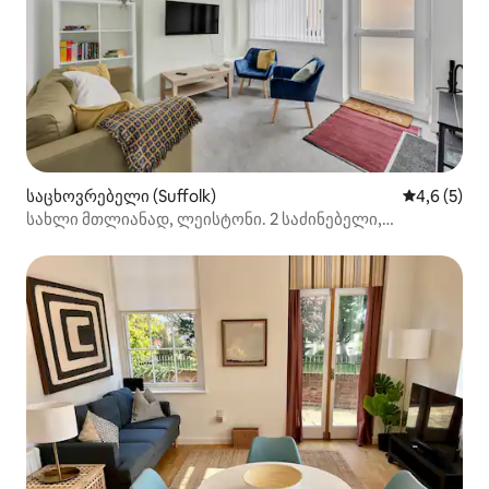
საცხოვრებელი (Suffolk)
საშუალო შ
4,6 (5)
სახლი მთლიანად, ლეისტონი. 2 საძინებელი,
გათვლილია მაქსიმუმ 4 ადამიანზე