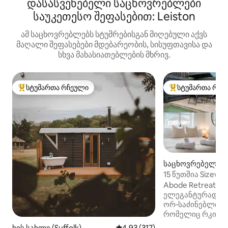
დასასვენებელი საცხოვრებლები
საუკეთესო შეფასებით: Leiston
ამ საცხოვრებლებს სტუმრებისგან მიღებული აქვს
მაღალი შეფასებები მდებარეობის, სისუფთავისა და
სხვა მახასიათებლების მხრივ.
სტუმართა რჩეული
სტუმართა რჩე
სტუმართა რჩეული მოწინავე ვარიანტი
სტუმართა რჩეული
საცხოვრებელი (
ემი)
15 წუთშია Sizewel
შესაფერისია კო
Abode Retreats 
ელეგანტურად გ
ორ‑საძინებლიან
რომელიც რკინიგ
5‑წუთის, ხოლო ს
ხის სახლი (Suffolk)
საშუალო შეფასებაა 5‑დან 4,9
4,93 (317)