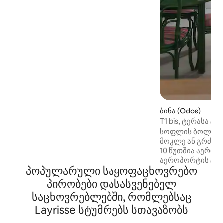
ბანიერ‑დე‑ბიჟორისგან 5 კმ‑ში
მდებარე ეს სახლი იდეალურ
ადგილზეა ბუნებასა და მთებს შორის,
პიკ‑დუ‑მიდის, თერმული აბანოების,
კინოთეატრისა და ტიპური შაბათის
ბაზრობის მახლობლად. რეგიონი
იდეალურია სპორტის
მოყვარულთათვის (ველოსპორტი
ლეგენდარულ მთის უღელტეხილებზე,
მათ შორის, ტურმალეტზე, სამთო
ველოსპორტი, ტრეილრანი,
ლაშქრობა, თხილამურებით სრიალი),
ბინა (Odos)
ასევე, ოჯახებისა და წყვილებისთვის,
T1 bis, ტერასა ტ
რომლებსაც ბუნებისა და
სოფლის ბოლოს ს
ავთენტიკურობის ძიება აქვთ მიზნად.
მოკლე ან გრძელი
10 წუთშია აერო
აეროპორტის ტერ
პოპულარული საყოფაცხოვრებო
ტარმაკი), 10 წუთ
ცენტრამდე, 15 წ
პირობები დასასვენებელ
ერთ საათზე ნაკ
საცხოვრებლებში, რომლებსაც
სათხილამურო კ
Layrisse სტუმრებს სთავაზობს
ესპანეთამდე. ს
კულტურული აქტი