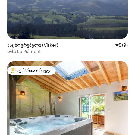
საცხოვრებელი (Visker)
საშუალო 
5 (9)
Gîte Le Piémont
სტუმართა რჩეული
სტუმართა რჩეული მოწინავე ვარიანტი