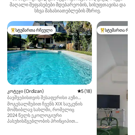
მაღალი შეფასებები მდებარეობის, სისუფთავისა და
სხვა მახასიათებლების მხრივ.
სტუმართა რჩეული
სტუმართა რჩე
სტუმართა რჩეული მოწინავე ვარიანტი
სტუმართა რჩეული
კოტეჯი (Ordizan)
საშუალო შეფასებაა 5‑დან
5 (18)
ბავშვებისთვის შესაფერისი აუზი
ბაღით პირენეებში, ტურმალეტში
მოგესალმებით ჩვენს XIX საუკუნის
მომხიბლავ სახლში, რომელიც
2024 წელს ეკოლოგიური
პასუხისმგებლობის პრინციპით
განახლდა. პირენეების შუაგულში,
ლამაზი ქალაქი