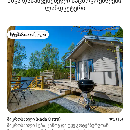
სხვა დასასვენებელი საცხოვრებლები:
ლანდვეტერი
სტუმართა რჩეული
სტუმართა რჩეული
მიკროსახლი (Råda Östra)
საშუალო 
5 (15)
მიკროსახლი | ტბა, კანოე და ტყე გოტენბურგთან