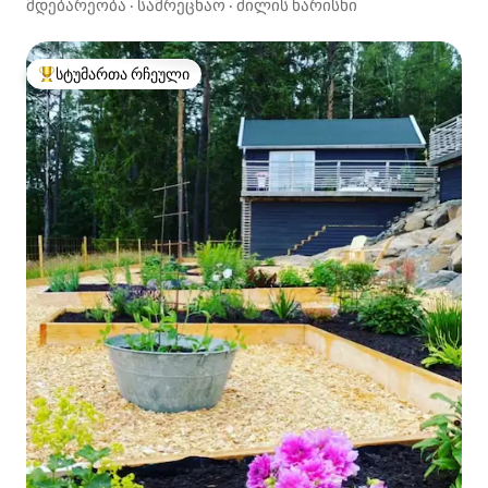
მდებარეობა
·
სამრეცხაო
·
ძილის ხარისხი
სტუმართა რჩეული
სტუმართა რჩეული მოწინავე ვარიანტი