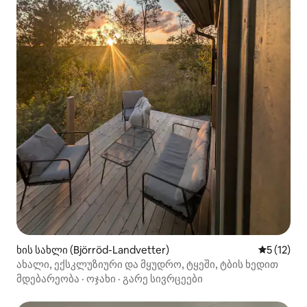
ხის სახლი (Björröd-Landvetter)
საშუალო 
5 (12)
ახალი, ექსკლუზიური და მყუდრო, ტყეში, ტბის ხედით
მდებარეობა
·
ოჯახი
·
გარე სივრცეები