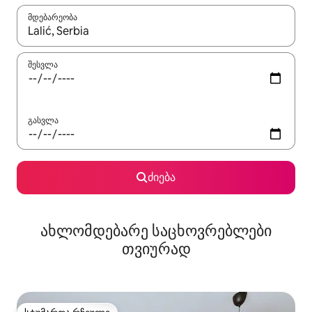
მდებარეობა
როცა შედეგები ხელმისაწვდომი გახდება, ნავიგაციისთვის გამ
შესვლა
გასვლა
ძიება
ახლომდებარე საცხოვრებლები
თვიურად