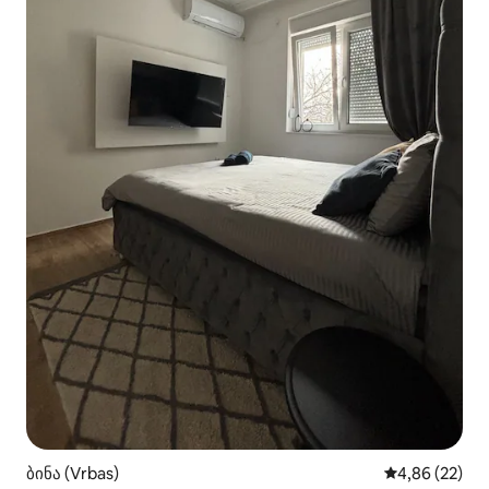
ბინა (Vrbas)
საშუალო შეფა
4,86 (22)