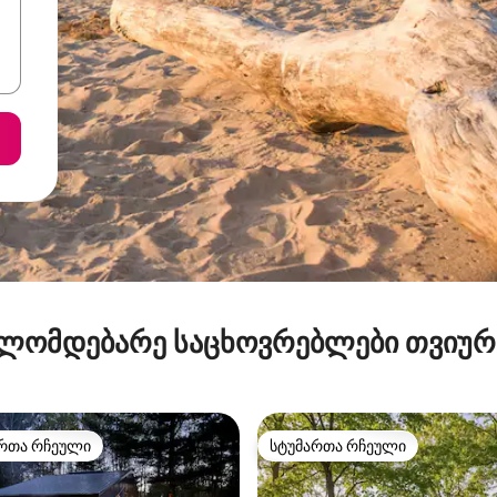
ლომდებარე საცხოვრებლები თვიუ
რთა რჩეული
სტუმართა რჩეული
ა რჩეული მოწინავე ვარიანტი
სტუმართა რჩეული