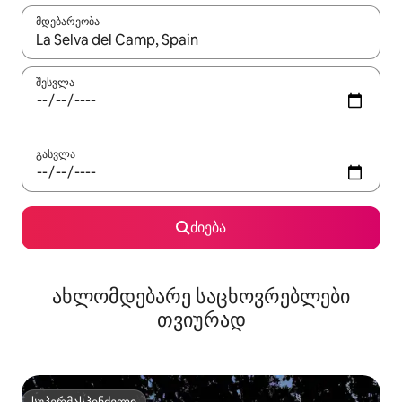
მდებარეობა
როცა შედეგები ხელმისაწვდომი გახდება, ნავიგაციისთვის გამ
შესვლა
გასვლა
ძიება
ახლომდებარე საცხოვრებლები
თვიურად