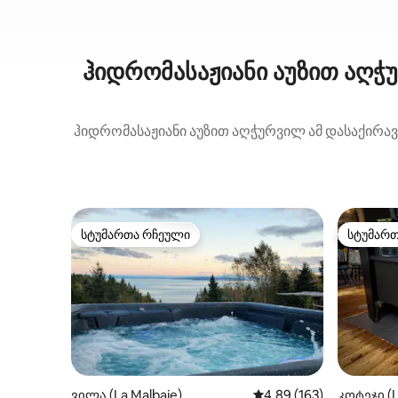
ჰიდრომასაჟიანი აუზით აღჭ
ჰიდრომასაჟიანი აუზით აღჭურვილ ამ დასაქირავ
სტუმართა რჩეული
სტუმარ
სტუმართა რჩეული
სტუმარ
ვილა (La Malbaie)
საშუალო შეფასებაა 5‑
4,89 (163)
კოტეჯი (L