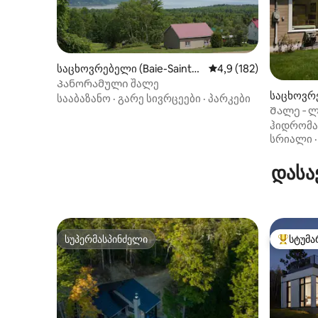
საცხოვრებელი (Baie-Saint-P
საშუალო შეფასებაა 5
4,9 (182)
aul)
Პანორამული შალე
საცხოვრე
სააბაზანო
·
გარე სივრცეები
·
პარკები
Შალე ‑ ლ
ჰიდრომას
სრიალი
დასა
სუპერმასპინძელი
სტუმა
სუპერმასპინძელი
სტუმართ