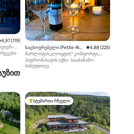
ილვა
აშუალო შეფასებაა 5‑დან 4,97, 119 მიმოხილვა
4,97 (119)
ივიერ-
საცხოვრებელი (Petite-Rivi
საშუალო შეფასებაა 5‑
4,88 (225)
ვრცეები
·
ère-Saint-François)
შარლოტის„ლოფტის“ კომფორტი,
განსაცვიფრებელი ხედები და სპა
ჰიდრომასაჟის აუზი
·
სააბაზანო
·
სისუფთავე
აუზით
სტუმართა რჩეული
სტუმართა რჩეული მოწინავე ვარიანტი