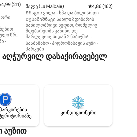
პეიზაჟე
აშუალო შეფასებაა 5‑დან 4,99, 211 მიმოხილვა
4,99 (211)
შალე (La Malbaie)
საშუალო შეფასებაა 5
4,86 (162)
ინტერიე
გიწვევთ. ბაი-სენტ-პოლის ცენტრიდ
Შმაგის ვილა - სპა და ბილიარდი
 ორი
5 წუთის
Შესანიშნავი სახლი მდინარის
მასივიდა
ნაწილობრივი ხედით, რომელიც
ბებით
Richelieu-დან 
მდებარეობს კაზინო დე
მული წრე
(ვადის გ
შარლევოიქსიდან 2 ნაბიჯში!
 ჰამამი)
ზი
·
Საყვარლები, მოთხილამურეები,
სააბაზანო
·
ჰიდრომასაჟის აუზი
·
გულში,
თოვლმავლები, გოლფისტები,
პარკები
თ აღჭურვილ დასაქირავებელ
ტურისტები, მეთევზეები, ყველაფერია
ნ. Ყველა
თქვენი დასაკმაყოფილებლად!
იქ არის
Შესანიშნავი სახლი ნაწილობრივი
ური A/C
თვალწარმტაცი ხედით, რომელიც
ციის
მდებარეობს შარლევიქსის
აში
კაზინოსთან!
Წყვილები,მოთხილამურეები,
ანჯრები,
თოვლმავლები,
სვლელი
გოლფისტები,ტურისტები, მეთევზეები,
არის რაღაც თქვენთვის! Ქონების
პარკირების
ნომერი: 299532 Დაწესებულების
კონდიციონერი
ტერიტორიაზე
ნომერი Citq: 299532
ი აუზით