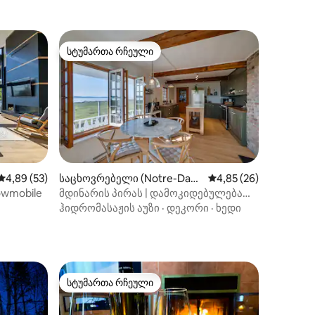
სტუმართა რჩეული
სტუმართა რჩეული
საშუალო შეფასებაა 5‑დან 4,89, 53 მიმოხილვა
4,89 (53)
საცხოვრებელი (Notre-Dam
საშუალო შეფასებაა 5
4,85 (26)
e-du-Portage)
nowmobile
მდინარის პირას | დამოკიდებულება
ილვა
სანაპირო ზოლზე
ჰიდრომასაჟის აუზი
·
დეკორი
·
ხედი
სტუმართა რჩეული
არიანტი
სტუმართა რჩეული