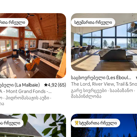
რთა რჩეული
სტუმართა რჩეული
ა რჩეული მოწინავე ვარიანტი
სტუმართა რჩეული
‑დან 4,95, 21 მიმოხილვა
საცხოვრებელი (Les Éboule
ments)
The Lord, River View, Trail & S
ბელი (La Malbaie)
საშუალო შეფასებაა 5‑დან 4,92, 65 მიმოხ
4,92 (65)
გარე სივრცეები
·
სააბაზანო
·
A - Mont Grand Fonds -
მასპინძლობა
x
ო
·
ჰიდრომასაჟის აუზი
·
ია
თა რჩეული
სტუმართა რჩეული
თა რჩეული
სტუმართა რჩეული მოწინავე ვ