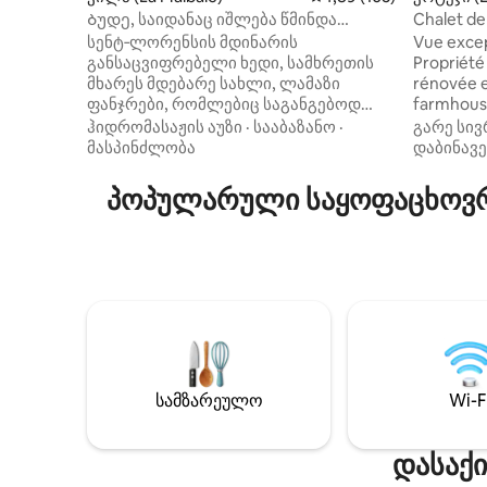
Ბუდე, საიდანაც იშლება წმინდა
Chalet de 
ლავრენტის (SPA) ხედი
and golf
სენტ‑ლორენსის მდინარის
Vue excep
განსაცვიფრებელი ხედი, სამხრეთის
Propriété
მხარეს მდებარე სახლი, ლამაზი
rénovée e
ფანჯრები, რომლებიც საგანგებოდ
farmhouse
არის მოფიქრებული, რომ
détente ap
ჰიდრომასაჟის აუზი
·
სააბაზანო
·
გარე სივ
მზის სხივებით ისიამოვნოთ.
moments i
მასპინძლობა
დაბინავე
ჩაისუნთქეთ მარილიანი ჰაერი
amis assu
უზარმაზარ ტერასაზე, რომლიდანაც
majestueu
პოპულარული საყოფაცხოვრე
მდინარე იშლება. გარემონტებული
ainsi que 
სახლი თანამედროვე სტილში,
de la mag
რომელშიც თანამედროვეობა
Activités 
სტუმართმოყვარეობას ერწყმის.
à pagaie, 
თბილი ატმოსფერო და
ფუნქციონალური დიზაინი. გაიღვიძეთ
შესანიშნავი მზის ამოსვლის დროს,
დალიეთ ყავა და დატკბით ხედით.
დასასრულისთვის ბუხრით გათბით.
კონდიციონერი ზაფხულისთვის.
სამზარეულო
Wi-F
CITQ 308186
დასაქი