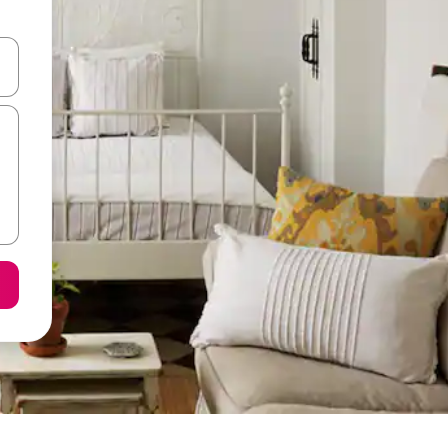
ციისთვის გამოიყენეთ კლავიშები ზემოთ/ქვემოთ მიმართული ისრებით 