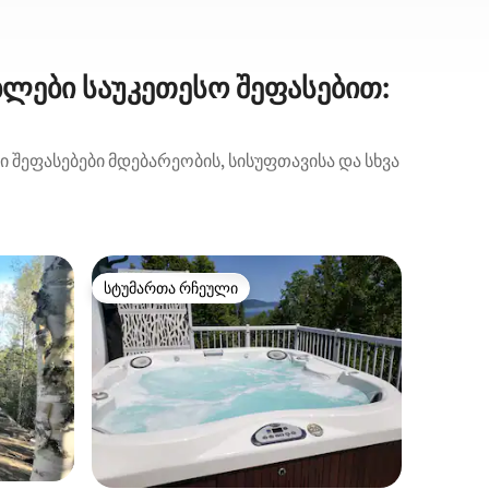
ლები საუკეთესო შეფასებით:
შეფასებები მდებარეობის, სისუფთავისა და სხვა
შალე (Ba
სტუმართა რჩეული
სტუმარ
არიანტი
სტუმართა რჩეული
სტუმარ
Ვილა-აზ
სამსართ
Მდინარი
მქონე კ
შარლევო
კომფორტ
სიახლოვ
ჰიდრომა
Პანორამ
გადაად
გაძლევთ
სართულზ
ილვა