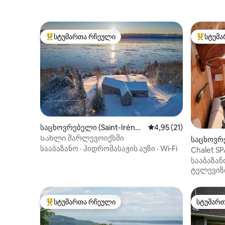
სტუმართა რჩეული
სტუმა
სტუმართა რჩეული მოწინავე ვარიანტი
სტუმართ
საცხოვრებელი (Saint-Iréné
საშუალო შეფასებაა 5
4,95 (21)
e)
Სახლი შარლევოიქსში
საცხოვრე
სააბაზანო
·
ჰიდრომასაჟის აუზი
·
Wi‑Fi
Chalet SP
Charlevoi
სააბაზან
ტელევიზ
სტუმართა რჩეული
სტუმარ
სტუმართა რჩეული მოწინავე ვარიანტი
სტუმარ