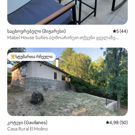
საცხოვრებელი (მიჟარესი)
საშუალო შ
5 (44)
Mabel House Suites Აღმოაჩინეთ თქვენი ყველაზე
მყუდრო მხარე!
სტუმართა რჩეული
სტუმართა რჩეული მოწინავე ვარიანტი
კოტეჯი (Gavilanes)
საშუალო შეფა
4,98 (50)
Casa Rural El Molino