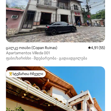
ცალკე ოთახი (Copan Ruinas)
საშუალო შეფ
4,91 (55)
Apartamentos Villeda 001
ფასი/ხარისხი
·
მდებარეობა
·
გადაადგილება
სტუმართა რჩეული
სტუმართა რჩეული მოწინავე ვარიანტი