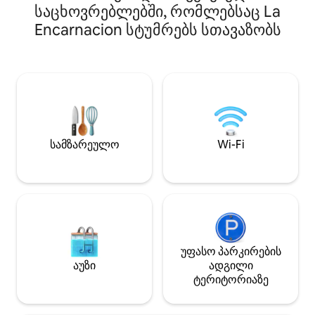
საცხოვრებლებში, რომლებსაც La
სავალზეა ცენტრ
Ასე რომ, ეს შეს
Encarnacion სტუმრებს სთავაზობს
ამ მომხიბლავი ს
შემოგარენის აღ
იდეალურია როგო
ისე ინდივიდუალ
მოგზაურებისთვის. მოგესალმე
კოპან‑რიკაში!
სამზარეულო
Wi-Fi
უფასო პარკირების
აუზი
ადგილი
ტერიტორიაზე