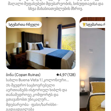
მაღალი შეფასებები მდებარეობის, სისუფთავისა და
სხვა მახასიათებლების მხრივ.
სტუმართა რჩეული
სტუმართა რჩე
სტუმართა რჩეული
სტუმართა რჩეული
ბინა (Copan Ruinas)
საშუალო შეფასებაა 5‑დან 4,97
4,97 (128)
სახლი Buena Vista 1 | კოლონიური
შარმი ცენტრში
Ეს მყუდრო საცხოვრებელი
აერთიანებს ისტორიულ ხიბლს და
თანამედროვე კომფორტს და
გთავაზობთ უნიკალურ
შთაბეჭდილებას ჰონდურასის ერთ-
მდებარეობა
·
ფასი/ხარისხი
·
ერთ ყველაზე სიმბოლურ ადგილას.
გადაადგილება