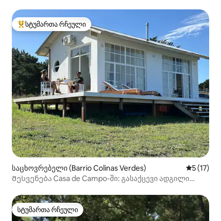
სტუმართა რჩეული
სტუმართა რჩეული მოწინავე ვარიანტი
საცხოვრებელი (Barrio Colinas Verdes)
საშუალო 
5 (17)
Შესვენება Casa de Campo-ში: გასაქცევი ადგილი
ვახშმითა და ბრანჩით
სტუმართა რჩეული
სტუმართა რჩეული