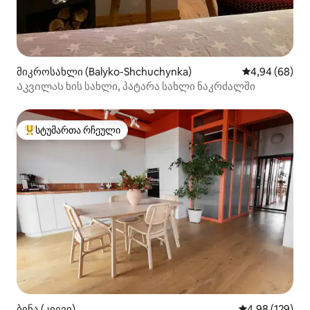
მიკროსახლი (Balyko-Shchuchynka)
საშუალო შეფა
4,94 (68)
Აკვილას ხის სახლი, პატარა სახლი ნაკრძალში
სტუმართა რჩეული
სტუმართა რჩეული მოწინავე ვარიანტი
ბინა (კიევი)
საშუალო შეფა
4,98 (129)