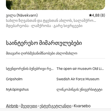
ვილა (Nävekvarn)
საშუალო შეფ
4,88 (8)
სახლი ზღვასთან და ტყესთან ახლოს, სალაშქრო
სამოთხე
მდებარეობა
·
ლაშქრობა
·
გარე სივრცეები
საინტერესო მიმართულებები
მთავარი ღირსშესანიშნაობები ახლომახლო
სტენდორენის ბუნებრივი რეზერვი
The open-air museum Old Linköping
Gripsholm
Swedish Air Force Museum
Nyköpingshus
ლინკოპინგის უნივერსიტეტი
Airbnb
შვედეთი
ესტერგეტლანდი
Kvarsebo