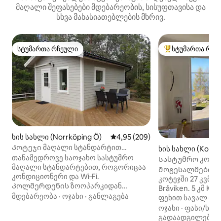
მაღალი შეფასებები მდებარეობის, სისუფთავისა და
სხვა მახასიათებლების მხრივ.
სტუმართა რჩეული
სტუმართა რჩე
სტუმართა რჩეული
სტუმართა რჩეული
ხის სახლი (Norrköping Ö)
საშუალო შეფასებაა 5‑დან 4,9
4,95 (209)
Კოტეჯი მაღალი სტანდარტით
ხის სახლი (Kolmå
Kolmården (დასამუხტი ყუთი მანქანა)
თანამედროვე საოჯახო სასტუმრო
Სასტუმრო კოტეჯ
მაღალი სტანდარტებით, როგორიცაა
ზოოპარკთან ახ
Მოგესალმებით ჩ
კონდიციონერი და Wi‑Fi.
კოტეჯში 27 კვმ 
Კოლმერდენის ზოოპარკიდან
Bråviken. 5 კმ Kolmården ზოოპარკში,
მხოლოდ 15 წუთის სავალზე და
მდებარეობა
·
ოჯახი
·
განლაგება
ფეხით სავალ მა
ბროვიკენში ცურვამდე 100 მეტრში.
რესტორნები, ის
ოჯახი
·
ფასი/ხარ
კერძო ტერასა გრილ‑ბარბექიუთი,
საფეხმავლო ბილიკე
გადაადგილება