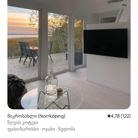
მიკროსახლი (Norrköping)
საშუალო შეფა
4,78 (122)
ზღვის კოტეჯი
ფასი/ხარისხი
·
ოჯახი
·
წვდომა