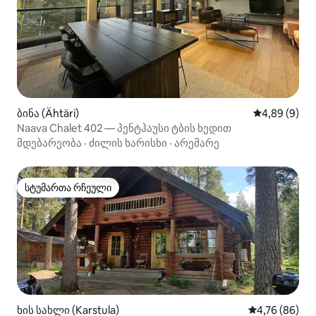
ბინა (Ähtäri)
საშუალო შეფ
4,89 (9)
Naava Chalet 402 — პენტჰაუსი ტბის ხედით
მდებარეობა
·
ძილის ხარისხი
·
არემარე
სტუმართა რჩეული
სტუმართა რჩეული
ხის სახლი (Karstula)
საშუალო შეფა
4,76 (86)