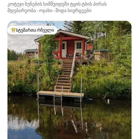
კოტეჯი ბუნების სიმშვიდეში ტყის ტბის პირას
მდებარეობა
·
ოჯახი
·
შიდა სივრცეები
სტუმართა რჩეული
სტუმართა რჩეული მოწინავე ვარიანტი