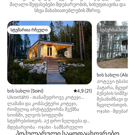
მაღალი შეფასებები მდებარეობის, სისუფთავისა და
სხვა მახასიათებლების მხრივ.
სტუმართა რჩეული
სუპერმასპინძელ
სტუმართა რჩეული
სუპერმასპინძელ
ხის სახლი (Alavus
Კოტეჯი ტბასთან 
პატარა, მყუდრო 
ხის სახლი (Soini)
საშუალო შეფასებაა 5‑დან 4
4,9 (21)
ბუნების სიმშვიდ
Ulvontähti - თანამედროვე კოტეჯი
შესანიშნავი და
ტბასთან
ლამაზი და კომპაქტური კოტეჯი,
წყვილისთვის. ზ
რომელიც არქიტექტორმა შექმნა
ორსაწოლიანი ს
ოჯახი
·
მდებარეო
სოინში, ულვოს სოფელში
ორადგილიანი დი
სტუმრებისთვის. Აქ დრო ნელდება და
ალავუდის ცენტრი
გონება ისვენებს. საცხოვრებელი
მდებარეობა
·
ოჯახი
·
სამზარეულო
კესკისენის სოფლ
სივრცე 30 კვ. მეტრს იკავებს, ხოლო
პოპულარული საყოფაცხოვრებო
ზამთარშიც დასა