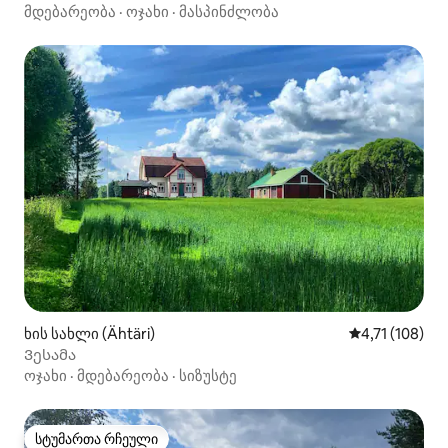
მდებარეობა
·
ოჯახი
·
მასპინძლობა
ხის სახლი (Ähtäri)
საშუალო შეფა
4,71 (108)
Ვესამა
ოჯახი
·
მდებარეობა
·
სიზუსტე
სტუმართა რჩეული
სტუმართა რჩეული