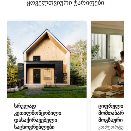
ყოველთვიური ტარიფები
სრულად
ციფრული
კეთილმოწყობილი
მომთაბარეებ
დასაქირავებელი
მოგზაური სპ
საცხოვრებლები
კომფორტული