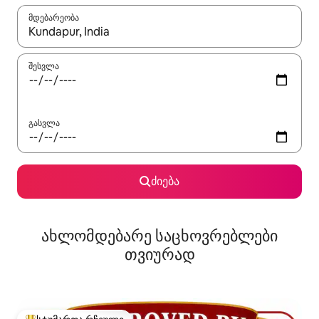
მდებარეობა
როცა შედეგები ხელმისაწვდომი გახდება, ნავიგაციისთვის გამ
შესვლა
გასვლა
ძიება
ახლომდებარე საცხოვრებლები
თვიურად