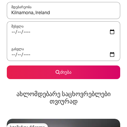
მდებარეობა
როცა შედეგები ხელმისაწვდომი გახდება, ნავიგაციისთვის გამ
შესვლა
გასვლა
ძიება
ახლომდებარე საცხოვრებლები
თვიურად