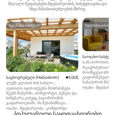
მაღალი შეფასებები მდებარეობის, სისუფთავისა და
სხვა მახასიათებლების მხრივ.
სუპერმასპინძელი
სუპერმასპინძელ
სუპერმასპინძელი
სუპერმასპინძელ
საოჯახო სასტუმრო 
el)
Სანაპიროსთან
Შეიგრძენით სიმშ
Მოიწყვეთ სრულ
გაფორმებული ს
საცხოვრებელი (HaGoshrim)
საშუალო შეფასებაა 5‑დან 
5 (63)
სანაპიროს მიმდ
ლუქს-კლასის ხის სახლი:
Ბინა გთავაზობთ 
ოჯახი
·
მდებარეო
ჰიდრომასაჟიანი აუზი, ბუნება და
Კეთილი იყოს თქვენი მობრძანება
სიახლოვეს და 
კომფორტი
ჩვენს ზიმერში, Კომფორტი, ბუნება და
კომფორტს. Საცხოვრებელი,
სიწყნარე კიბუტც ჰაგოშირიმის
რომელიც ხაზს უს
გაფართოებაში. Ეს შესანიშნავი
დეტალებზე ზრუნ
ადგილია ულამაზესი ხედებითა და
ოჯახი
·
მდებარეობა
·
კომფორტი
ბუნებასთან კავშ
თბილი და მყუდრო გარემოთი
პოპულარული საყოფაცხოვრებო