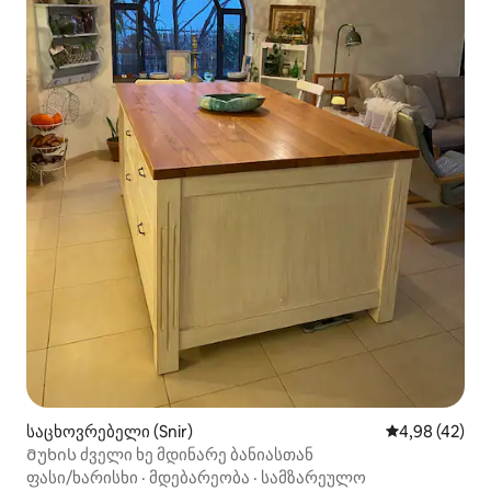
საცხოვრებელი (Snir)
საშუალო შეფა
4,98 (42)
Მუხის ძველი ხე მდინარე ბანიასთან
ფასი/ხარისხი
·
მდებარეობა
·
სამზარეულო