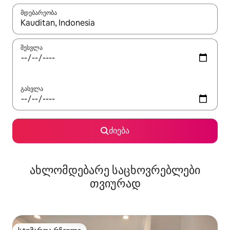
მდებარეობა
როცა შედეგები ხელმისაწვდომი გახდება, ნავიგაციისთვის გამ
შესვლა
გასვლა
ძიება
ახლომდებარე საცხოვრებლები
თვიურად