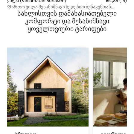
ვილა (Kecamatan Bunaken)
საშუალო შეფ
4,89 (19)
Ფართო ვილა შესანიშნავი ხედებით ბუნაკენთან
სახლისთვის დამახასიათებელი
ახლოს
კომფორტი და შესანიშნავი
ყოველთვიური ტარიფები